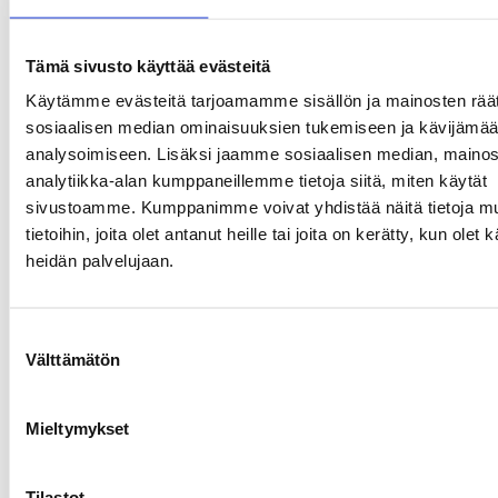
pe 7.8.2026 klo 17:00 - 19:00
Jokelan Kotikirkko, Keskustie 2, 05400 Jokela
Tämä sivusto käyttää evästeitä
Ilmainen
Käytämme evästeitä tarjoamamme sisällön ja mainosten räät
sosiaalisen median ominaisuuksien tukemiseen ja kävijäm
analysoimiseen. Lisäksi jaamme sosiaalisen median, mainos
Näytä lisää
analytiikka-alan kumppaneillemme tietoja siitä, miten käytät
sivustoamme. Kumppanimme voivat yhdistää näitä tietoja mu
tietoihin, joita olet antanut heille tai joita on kerätty, kun olet 
Liikkuminen, kuljetus ja
heidän palvelujaan.
pysäköinti
S
Välttämätön
u
Vinkkejä liikkumiseen Tuusulan taiteiden yössä:
o
s
Mieltymykset
Kävele tai polkupyöräile.
t
u
Käytä HSL-bussejä.
m
Tilastot