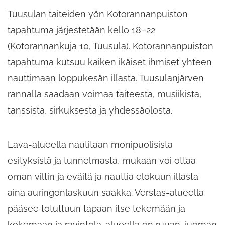
Tuusulan taiteiden yön Kotorannanpuiston
tapahtuma järjestetään kello 18–22
(Kotorannankuja 10, Tuusula). Kotorannanpuiston
tapahtuma kutsuu kaiken ikäiset ihmiset yhteen
nauttimaan loppukesän illasta. Tuusulanjärven
rannalla saadaan voimaa taiteesta, musiikista,
tanssista, sirkuksesta ja yhdessäolosta.
Lava-alueella nautitaan monipuolisista
esityksistä ja tunnelmasta, mukaan voi ottaa
oman viltin ja eväitä ja nauttia elokuun illasta
aina auringonlaskuun saakka. Verstas-alueella
pääsee totuttuun tapaan itse tekemään ja
kokemaan ja ravintola-alueella on ruuan, juoman