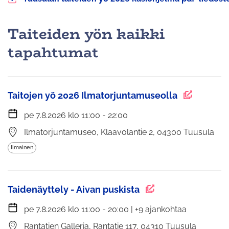
latautuu
tiedosto
Taiteiden yön kaikki
tapahtumat
Taitojen yö 2026 Ilmatorjuntamuseolla
pe 7.8.2026 klo 11:00 - 22:00
Ilmatorjuntamuseo, Klaavolantie 2, 04300 Tuusula
Ilmainen
Taidenäyttely - Aivan puskista
pe 7.8.2026 klo 11:00 - 20:00 | +9 ajankohtaa
Rantatien Galleria, Rantatie 117, 04310 Tuusula