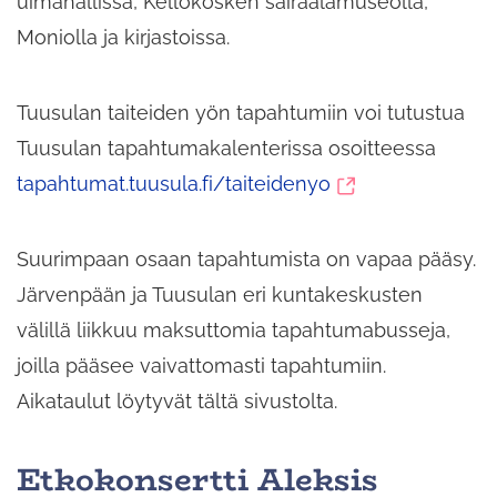
uimahallissa, Kellokosken sairaalamuseolla,
Moniolla ja kirjastoissa.
Tuusulan taiteiden yön tapahtumiin voi tutustua
Tuusulan tapahtumakalenterissa osoitteessa
(siirryt
tapahtumat.tuusula.fi/taiteidenyo
toiseen
palveluun)
Suurimpaan osaan tapahtumista on vapaa pääsy.
Järvenpään ja Tuusulan eri kuntakeskusten
välillä liikkuu maksuttomia tapahtumabusseja,
joilla pääsee vaivattomasti tapahtumiin.
Aikataulut löytyvät tältä sivustolta.
Etkokonsertti Aleksis