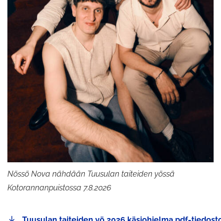
Nössö Nova nähdään Tuusulan taiteiden yössä
Kotorannanpuistossa 7.8.2026
Linkistä
Tuusulan taiteiden yö 2026 käsiohjelma pdf-tiedost