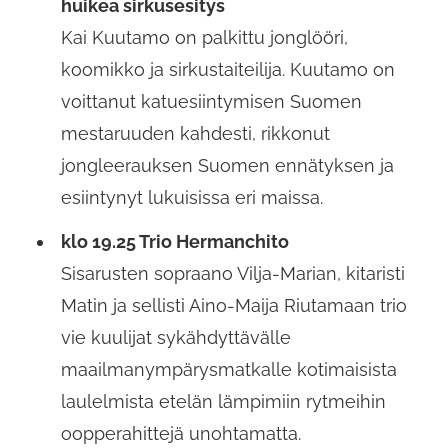
huikea sirkusesitys
Kai Kuutamo on palkittu jonglööri,
koomikko ja sirkustaiteilija. Kuutamo on
voittanut katuesiintymisen Suomen
mestaruuden kahdesti, rikkonut
jongleerauksen Suomen ennätyksen ja
esiintynyt lukuisissa eri maissa.
klo 19.25 Trio Hermanchito
Sisarusten sopraano Vilja-Marian, kitaristi
Matin ja sellisti Aino-Maija Riutamaan trio
vie kuulijat sykähdyttävälle
maailmanympärysmatkalle kotimaisista
laulelmista etelän lämpimiin rytmeihin
oopperahittejä unohtamatta.