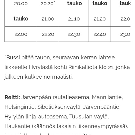
20.00
20.20*
tauko
tauko
tauko
tauko
21.00
21.10
21.20
22.00
22.00
22.20
22.30
22.40
23.00
*Bussi pitää tauon, seuraavan kerran lähtee
liikkeelle Hyrylästä kohti Riihikalliota klo 21, jonka
jälkeen kulkee normaalisti.
Reitti:
Järvenpään rautatieasema, Mannilantie,
Helsingintie, Sibeliuksenväylä, Järvenpääntie,
Hyrylän linja-autoasema, Tuusulan väylä,
Haukantie (käännös takaisin liikenneympyrässä),