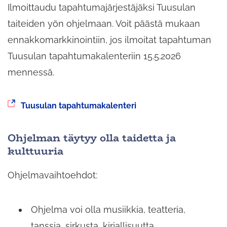
Ilmoittaudu tapahtumajärjestäjäksi Tuusulan
taiteiden yön ohjelmaan. Voit päästä mukaan
ennakkomarkkinointiin, jos ilmoitat tapahtuman
Tuusulan tapahtumakalenteriin 15.5.2026
mennessä.
Siirryt
Tuusulan tapahtumakalenteri
toiseen
palveluun
Ohjelman täytyy olla taidetta ja
kulttuuria
Ohjelmavaihtoehdot:
Ohjelma voi olla musiikkia, teatteria,
tanssia, sirkusta, kirjallisuutta,