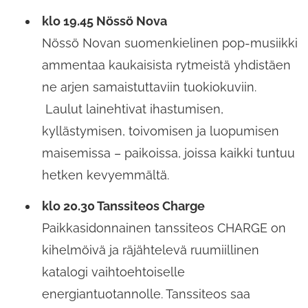
klo 19.45 Nössö Nova
Nössö Novan suomenkielinen pop-musiikki
ammentaa kaukaisista rytmeistä yhdistäen
ne arjen samaistuttaviin tuokiokuviin.
Laulut lainehtivat ihastumisen,
kyllästymisen, toivomisen ja luopumisen
maisemissa – paikoissa, joissa kaikki tuntuu
hetken kevyemmältä.
klo 20.30 Tanssiteos Charge
Paikkasidonnainen tanssiteos CHARGE on
kihelmöivä ja räjähtelevä ruumiillinen
katalogi vaihtoehtoiselle
energiantuotannolle. Tanssiteos saa