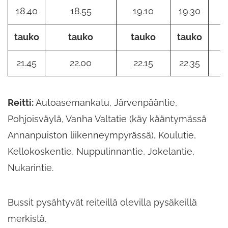
18.40
18.55
19.10
19.30
tauko
tauko
tauko
tauko
t
21.45
22.00
22.15
22.35
Reitti:
Autoasemankatu, Järvenpääntie,
Pohjoisväylä, Vanha Valtatie (käy kääntymässä
Annanpuiston liikenneympyrässä), Koulutie,
Kellokoskentie, Nuppulinnantie, Jokelantie,
Nukarintie.
Bussit pysähtyvät reiteillä olevilla pysäkeillä
merkistä.