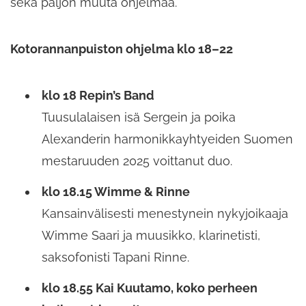
sekä paljon muuta ohjelmaa.
Kotorannanpuiston ohjelma klo 18–22
klo 18 Repin’s Band
Tuusulalaisen isä Sergein ja poika
Alexanderin harmonikkayhtyeiden Suomen
mestaruuden 2025 voittanut duo.
klo 18.15 Wimme & Rinne
Kansainvälisesti menestynein nykyjoikaaja
Wimme Saari ja muusikko, klarinetisti,
saksofonisti Tapani Rinne.
klo 18.55 Kai Kuutamo, koko perheen