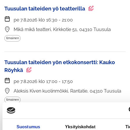
Tuusulan taiteiden yö teatterilla
pe 7.8.2026 klo 16:30 - 21:00
Mikä mikä teatteri, Kirkkotie 51, 04310 Tuusula
Ilmainen
Tuusulan taiteiden yön etkokonsertti: Kauko
Röyhkä
pe 7.8.2026 klo 17:00 - 17:50
Aleksis Kiven kuolinmökki, Rantatie, 04310 Tuusula
Ilmainen
Tuusulan taiteiden yö Jokelan Kotikirkossa
Suostumus
Yksityiskohdat
Ti