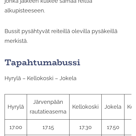
jonka jälkeen kulkee samaa reittiä
alkupisteeseen.
Bussit pysähtyvät reiteillä olevilla pysäkeillä
merkistä.
Tapahtumabussi
Hyrylä – Kellokoski – Jokela
Järvenpään
Hyrylä
Kellokoski
Jokela
Kel
rautatieasema
17.00
17.15
17.30
17.50