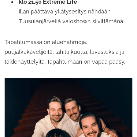
klo 21.50 Extreme Life
Illan päättävä yllätysesitys nähdään
Tuusulanjärvellä valoshown siivittämänä.
Tapahtumassa on aluehahmoja,
puujalkakävelijöitä, lähitaikuutta, lavastuksia ja
taidenäyttelyitä. Tapahtumaan on vapaa pääsy.