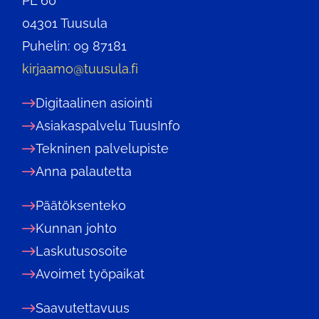
PL 60
04301 Tuusula
Puhelin: 09 87181
kirjaamo@tuusula.fi
Digitaalinen asiointi
Asiakaspalvelu TuusInfo
Tekninen palvelupiste
Anna palautetta
Päätöksenteko
Kunnan johto
Laskutusosoite
Avoimet työpaikat
Saavutettavuus