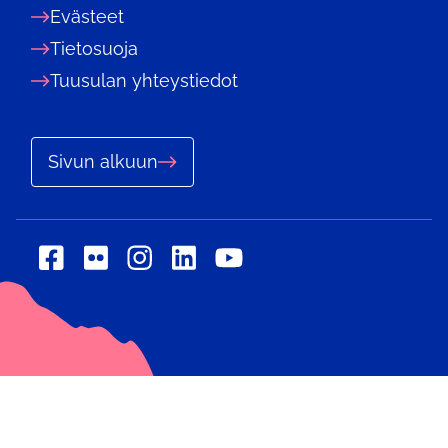
Evästeet
Tietosuoja
Tuusulan yhteystiedot
Sivun alkuun
Sosiaalinen
Sosiaalinen
Sosiaalinen
Sosiaalinen
Sosiaalinen
media:
media:
media:
media:
media:
flickr
linkedin
facebook
instagram
youtube