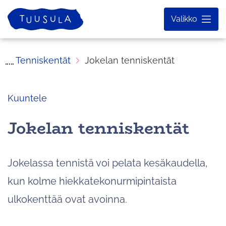
Siirry
Etusivu
Valikko
sisältöön
Tenniskentät
Jokelan tenniskentät
Kuuntele
Jokelan tenniskentät
Jokelassa tennistä voi pelata kesäkaudella,
kun kolme hiekkatekonurmipintaista
ulkokenttää ovat avoinna.