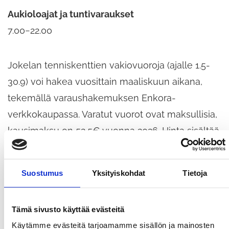
Aukioloajat ja tuntivaraukset
7.00−22.00
Jokelan tenniskenttien vakiovuoroja (ajalle 1.5-
30.9) voi hakea vuosittain maaliskuun aikana,
tekemällä varaushakemuksen Enkora-
verkkokaupassa. Varatut vuorot ovat maksullisia,
kausimaksu on 52,5€ vuonna 2026. Hinta sisältää
yhden tunnin viikossa. Varatut vuorot ovat
nähtävillä Enkora-varausjärjestelmän julkisessa
Suostumus
Yksityiskohdat
Tietoja
kalenterissa ja kenttien ilmoitustaululla.
Tämä sivusto käyttää evästeitä
Tiedustelut:
Käytämme evästeitä tarjoamamme sisällön ja mainosten