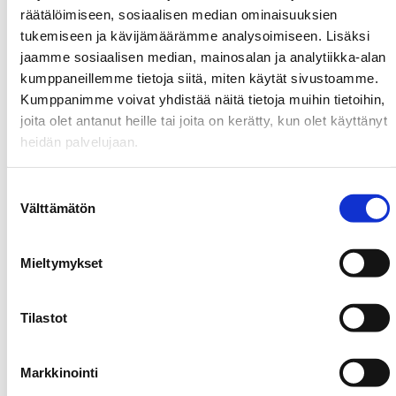
040 314 3490
räätälöimiseen, sosiaalisen median ominaisuuksien
040 314 4253
tukemiseen ja kävijämäärämme analysoimiseen. Lisäksi
jaamme sosiaalisen median, mainosalan ja analytiikka-alan
040 314 4045
kumppaneillemme tietoja siitä, miten käytät sivustoamme.
Kumppanimme voivat yhdistää näitä tietoja muihin tietoihin,
Varaa vuoro
joita olet antanut heille tai joita on kerätty, kun olet käyttänyt
heidän palvelujaan.
Siirryt
Enkora verkkokauppa
toiseen
S
Siirryt
Enkora julkinen kalenteri
Välttämätön
u
palveluun
toiseen
Linkistä
Ohje tenniskentän vakiovuoron hakemiseen
Kuunte
o
palveluun
latautuu
s
Mieltymykset
tiedosto
t
u
m
Tilastot
u
Tenniskentät
k
Markkinointi
s