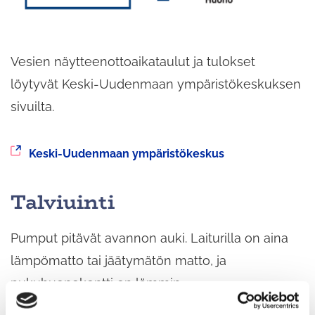
Vesien näytteenottoaikataulut ja tulokset
löytyvät Keski-Uudenmaan ympäristökeskuksen
sivuilta.
Siirryt
Keski-Uudenmaan ympäristökeskus
toiseen
palveluun
Talviuinti
Pumput pitävät avannon auki. Laiturilla on aina
lämpömatto tai jäätymätön matto, ja
pukuhuonekontti on lämmin.