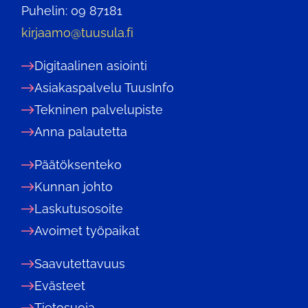
Puhelin: 09 87181
kirjaamo@tuusula.fi
Digitaalinen asiointi
Asiakaspalvelu TuusInfo
Tekninen palvelupiste
Anna palautetta
Päätöksenteko
Kunnan johto
Laskutusosoite
Avoimet työpaikat
Saavutettavuus
Evästeet
Tietosuoja