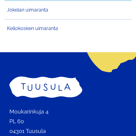
Jokelan uimaranta
Kellokosken uimaranta
Etusivu
Moukarinkuja 4
PL 60
04301 Tuusula