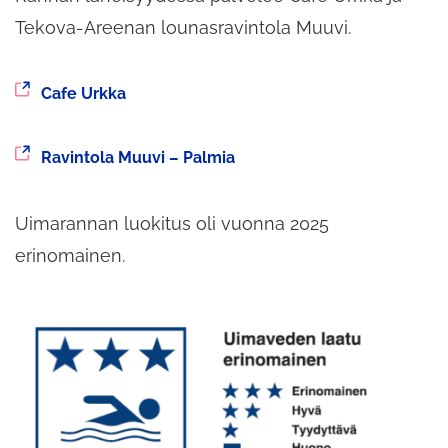
Tekova-Areenan lounasravintola Muuvi.
Siirryt
Cafe Urkka
toiseen
palveluun
Siirryt
Ravintola Muuvi – Palmia
toiseen
palveluun
Uimarannan luokitus oli vuonna 2025
erinomainen.