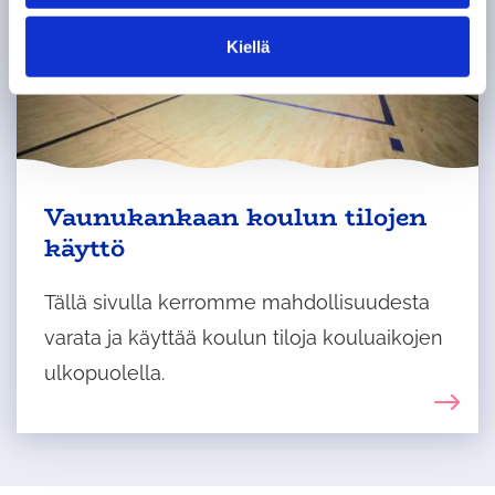
n
t
Kiellä
a
Vaunukankaan koulun tilojen
käyttö
Tällä sivulla kerromme mahdollisuudesta
varata ja käyttää koulun tiloja kouluaikojen
ulkopuolella.