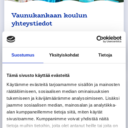
Vaunukankaan koulun
yhteystiedot
Ensisijaisesti viestimme Wilman
välityksellä. Tältä sivulta löydät tarvittaessa
Suostumus
Yksityiskohdat
Tietoja
muut yhteystietomme.
Tämä sivusto käyttää evästeitä
Käytämme evästeitä tarjoamamme sisällön ja mainosten
räätälöimiseen, sosiaalisen median ominaisuuksien
tukemiseen ja kävijämäärämme analysoimiseen. Lisäksi
jaamme sosiaalisen median, mainosalan ja analytiikka-
alan kumppaneillemme tietoja siitä, miten käytät
sivustoamme. Kumppanimme voivat yhdistää näitä
tietoja muihin tietoihin, joita olet antanut heille tai joita on