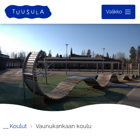
Siirry
Etusivu
Valikko
sisältöön
Koulut
Vaunukankaan koulu