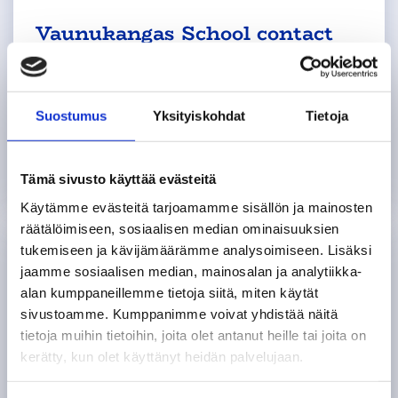
Vaunukangas School contact
details
We primarily communicate via Wilma. You
Suostumus
Yksityiskohdat
Tietoja
can find our other contact details on this
page if necessary.
Tämä sivusto käyttää evästeitä
Käytämme evästeitä tarjoamamme sisällön ja mainosten
räätälöimiseen, sosiaalisen median ominaisuuksien
tukemiseen ja kävijämäärämme analysoimiseen. Lisäksi
jaamme sosiaalisen median, mainosalan ja analytiikka-
alan kumppaneillemme tietoja siitä, miten käytät
sivustoamme. Kumppanimme voivat yhdistää näitä
tietoja muihin tietoihin, joita olet antanut heille tai joita on
kerätty, kun olet käyttänyt heidän palvelujaan.