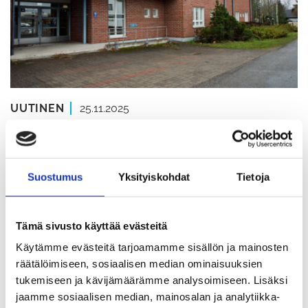
UUTINEN
25.11.2025
Jokelassa tiloja vapaana
yritystoiminnalle
Suostumus
Yksityiskohdat
Tietoja
Jokelan keskustassa terveysaseman
Tämä sivusto käyttää evästeitä
rakennuksessa on vapaana useita huoneita
Käytämme evästeitä tarjoamamme sisällön ja mainosten
yrittäjien vuokrattavaksi. Asemalta 400 metrin
räätälöimiseen, sosiaalisen median ominaisuuksien
päässä sijaitsevat toimitilat sopivat esimerkiksi
tukemiseen ja kävijämäärämme analysoimiseen. Lisäksi
jaamme sosiaalisen median, mainosalan ja analytiikka-
toimisto- ja vastaanottopalveluille.