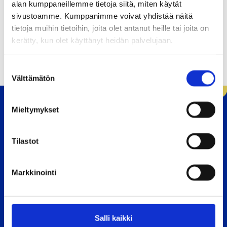
alan kumppaneillemme tietoja siitä, miten käytät
sivustoamme. Kumppanimme voivat yhdistää näitä
tietoja muihin tietoihin, joita olet antanut heille tai joita on
kerätty, kun olet käyttänyt heidän palvelujaan.
S
Välttämätön
u
o
s
Mieltymykset
t
u
Etusivu
m
Tilastot
u
k
Markkinointi
s
Moukarinkuja 4
e
PL 60
n
v
04301 Tuusula
Salli kaikki
a