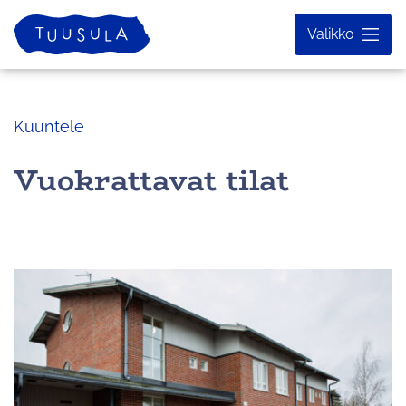
Siirry
Etusivu
Valikko
sisältöön
Kuuntele
Vuokrattavat tilat