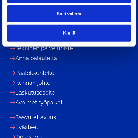
Puhelin: 09 87181
l
kirjaamo@tuusula.fi
Salli valinta
i
n
Digitaalinen asiointi
t
Kiellä
a
Asiakaspalvelu TuusInfo
Tekninen palvelupiste
Anna palautetta
Päätöksenteko
Kunnan johto
Laskutusosoite
Avoimet työpaikat
Saavutettavuus
Evästeet
Tietosuoja