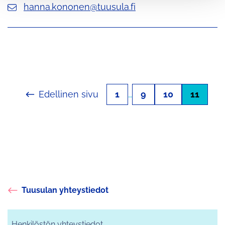
hanna.kononen@tuusula.fi
Edellinen sivu
1
…
9
10
11
Tuusulan yhteystiedot
Henkilöstön yhteystiedot