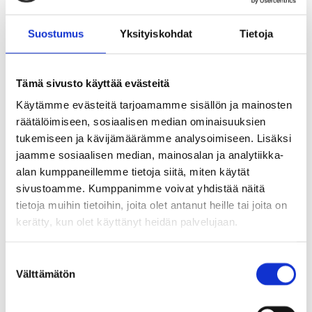
Kellokosken koulu
Suostumus
Yksityiskohdat
Tietoja
+358403144262
anne.karpanen@tuusula.fi
Tämä sivusto käyttää evästeitä
Käytämme evästeitä tarjoamamme sisällön ja mainosten
Lukion rehtori
räätälöimiseen, sosiaalisen median ominaisuuksien
tukemiseen ja kävijämäärämme analysoimiseen. Lisäksi
Seppo Kärpänen
jaamme sosiaalisen median, mainosalan ja analytiikka-
alan kumppaneillemme tietoja siitä, miten käytät
Sivistys
sivustoamme. Kumppanimme voivat yhdistää näitä
Hyrylän lukio
tietoja muihin tietoihin, joita olet antanut heille tai joita on
kerätty, kun olet käyttänyt heidän palvelujaan.
+358403143258
Seppo.Karpanen@tuusula.fi
S
Välttämätön
u
o
Laaja-alainen varhaiskasvatuksen erityisopettaja
s