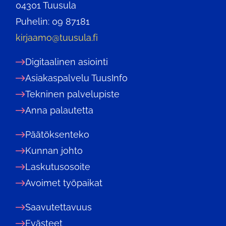
04301 Tuusula
Puhelin: 09 87181
kirjaamo@tuusula.fi
Digitaalinen asiointi
Asiakaspalvelu TuusInfo
Tekninen palvelupiste
Anna palautetta
Päätöksenteko
Kunnan johto
Laskutusosoite
Avoimet työpaikat
Saavutettavuus
Evästeet