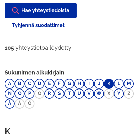
Hae yhteystiedoista
Tyhjennä suodattimet
105
yhteystietoa löydetty
Sukunimen alkukirjain
A
B
C
D
E
F
G
H
I
J
K
L
M
N
O
P
Q
R
S
T
U
V
W
X
Y
Z
Å
Ä
Ö
K