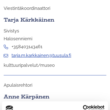
Viestintäkoordinaattori
Tarja Kärkkäinen
Sivistys
Halosenniemi
+358403143461
tarja.m.karkkainen@tuusula.fi
kulttuuripalvelut/museo
Apulaisrehtori
Anne Kärpänen
Sivistys