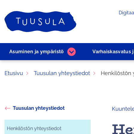
Siirry
Digitaa
sisältöön
Etusivu
Asuminen ja ­ympäristö
Varhaiskasvatus 
Asuminen
ja
­ympäristö
Etusivu
Tuusulan yhteystiedot
Henkilöstön 
alasivut
Tuusulan yhteystiedot
Kuuntel
He
Henkilöstön yhteystiedot