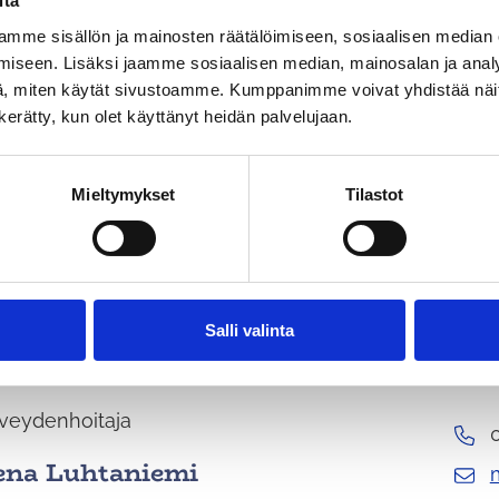
itä
siantuntija
mme sisällön ja mainosten räätälöimiseen, sosiaalisen median
iseen. Lisäksi jaamme sosiaalisen median, mainosalan ja analy
Lindvall
, miten käytät sivustoamme. Kumppanimme voivat yhdistää näitä t
n kerätty, kun olet käyttänyt heidän palvelujaan.
o
alvelut
Mieltymykset
Tilastot
veydenhoitaja
 Liukkonen
Salli valinta
veydenhoitaja
ena Luhtaniemi