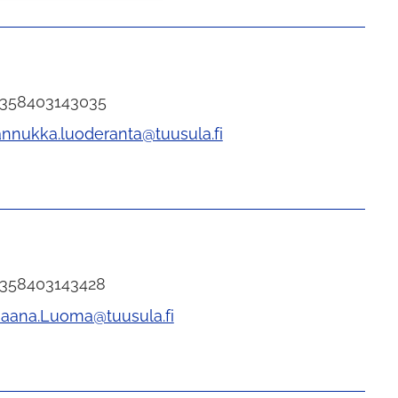
+358403143035
annukka.luoderanta@tuusula.fi
+358403143428
Jaana.Luoma@tuusula.fi