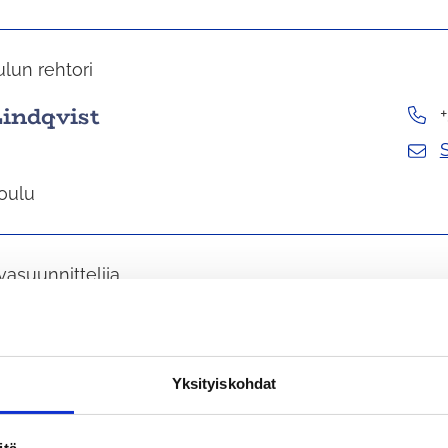
lun rehtori
Lindqvist
oulu
vasuunnittelija
 Lindström
 ympäristö
Yksityiskohdat
voitus