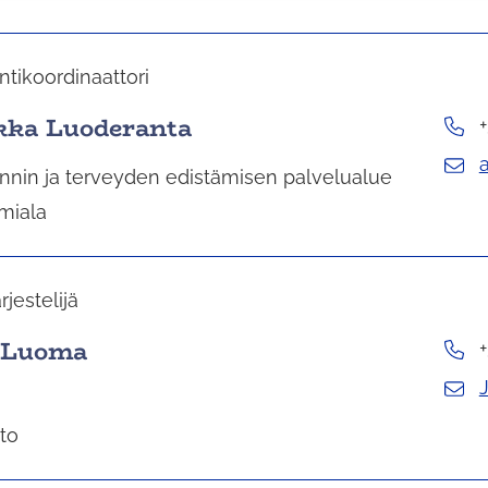
ntikoordinaattori
ka Luoderanta
nnin ja terveyden edistämisen palvelualue
miala
rjestelijä
 Luoma
sto