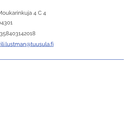
Moukarinkuja 4 C 4
04301
+358403142018
ili.lustman@tuusula.fi