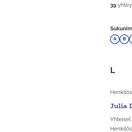
39
yhtey
Sukunime
A
B
L
Henkilös
Julia 
Yhteiset
Henkilös