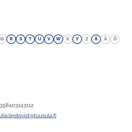
Q
R
S
T
U
V
W
X
Y
Z
Å
Ä
Ö
+358403143112
ulia.lindqvist@tuusula.fi