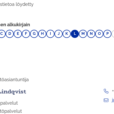
stietoa löydetty
n alkukirjain
C
D
E
F
G
H
I
J
K
L
M
N
O
P
töasiantuntija
Lindqvist
j
 palvelut
töpalvelut