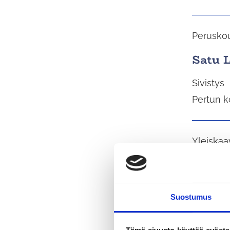
Peruskou
Satu 
Sivistys
Pertun k
Yleiskaa
Henna
Kasvu ja
Suostumus
Yleiskaa