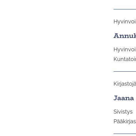
a
l
i
Hyvinvoi
n
Annuk
t
a
Hyvinvoi
Kuntatoi
Kirjastojä
Jaana
Sivistys
Pääkirja