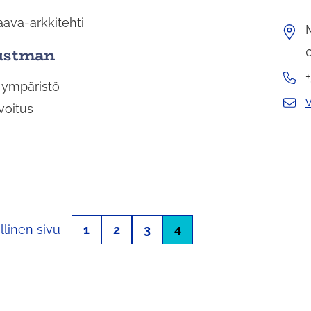
ava-arkkitehti
Lustman
 ympäristö
v
voitus
llinen sivu
1
2
3
4