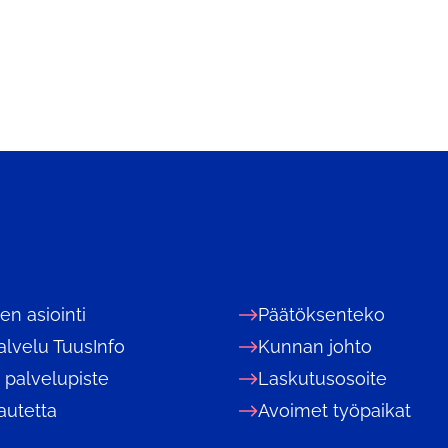
nen asiointi
Päätöksenteko
alvelu TuusInfo
Kunnan johto
 palvelupiste
Laskutusosoite
autetta
Avoimet työpaikat