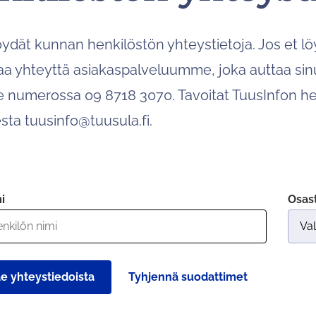
öydät kunnan henkilöstön yhteystietoja. Jos et löy
taa yhteyttä asiakaspalveluumme, joka auttaa sin
e numerossa 09 8718 3070. Tavoitat TuusInfon 
sta tuusinfo@tuusula.fi.
i
Osas
e yhteystiedoista
Tyhjennä suodattimet