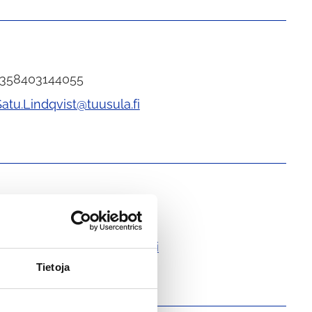
+358403144055
Satu.Lindqvist@tuusula.fi
+358403143513
Henna.Lindstrom@tuusula.fi
Tietoja