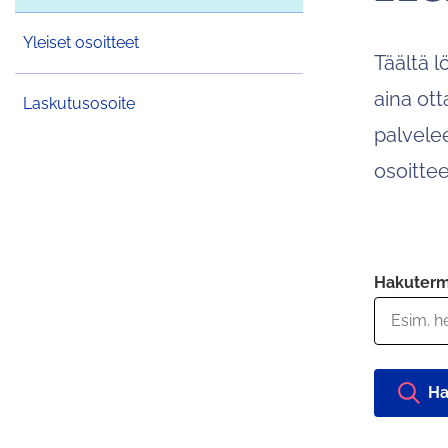
Yleiset osoitteet
Täältä l
aina ot
Laskutusosoite
palvele
osoittee
Hakuterm
Ha