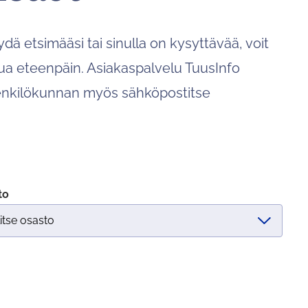
voit
tutkia
dä etsimääsi tai sinulla on kysyttävää, voit
tuloksia
koskettamalla
ua eteenpäin. Asiakaspalvelu TuusInfo
tai
henkilökunnan myös sähköpostitse
pyyhkäisemällä.
to