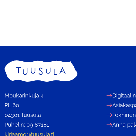
Etusivu
Moukarinkuja 4
Digitaali
PL 60
Asiakasp
04301 Tuusula
Tekninen
Puhelin: 09 87181
Anna pal
kirjaamo@tuusula.fi