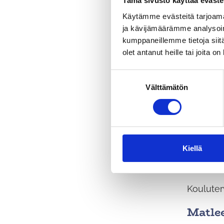
Tämä sivusto käyttää eväste
Hallintoa
Käytämme evästeitä tarjoama
ja kävijämäärämme analysoim
Oscar 
kumppaneillemme tietoja siitä
olet antanut heille tai joita o
Sivistys
S
Kansliap
Välttämätön
u
o
s
kouluter
t
u
Virpi
m
Kiellä
u
k
s
Kouluter
e
n
Matle
v