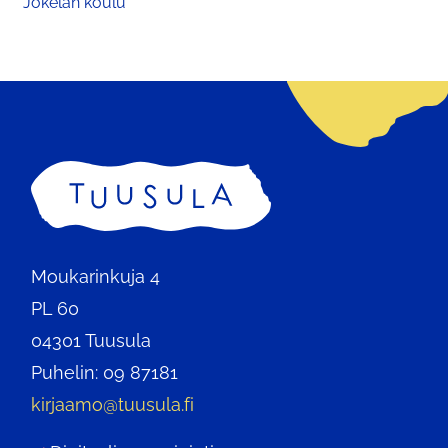
Jokelan koulu
Etusivu
Moukarinkuja 4
PL 60
04301 Tuusula
Puhelin: 09 87181
kirjaamo@tuusula.fi