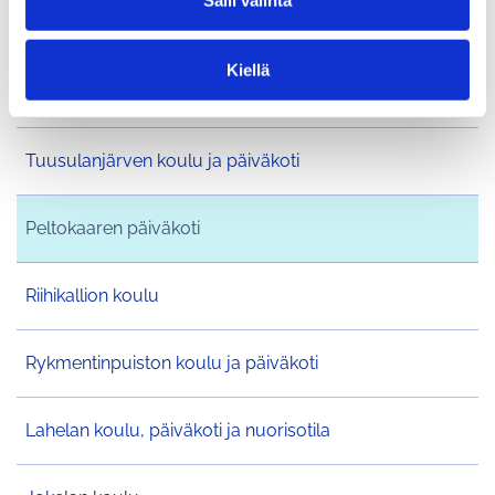
Salli valinta
i
Päiväkoti Martta Wendelin
n
t
Kiellä
a
Lukio ja kulttuuritalo Monio
Tuusulanjärven koulu ja päiväkoti
Peltokaaren päiväkoti
Riihikallion koulu
Rykmentinpuiston koulu ja päiväkoti
Lahelan koulu, päiväkoti ja nuorisotila