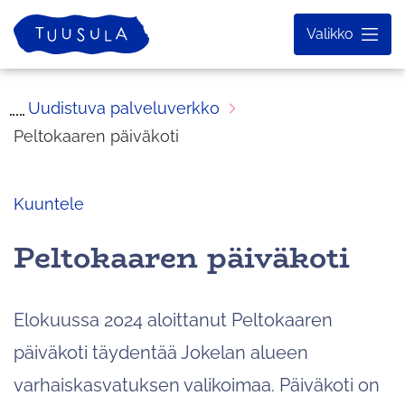
Siirry
Etusivu
Valikko
sisältöön
Uudistuva palveluverkko
Peltokaaren päiväkoti
Kuuntele
Peltokaaren päiväkoti
Elokuussa 2024 aloittanut Peltokaaren
päiväkoti täydentää Jokelan alueen
varhaiskasvatuksen valikoimaa. Päiväkoti on