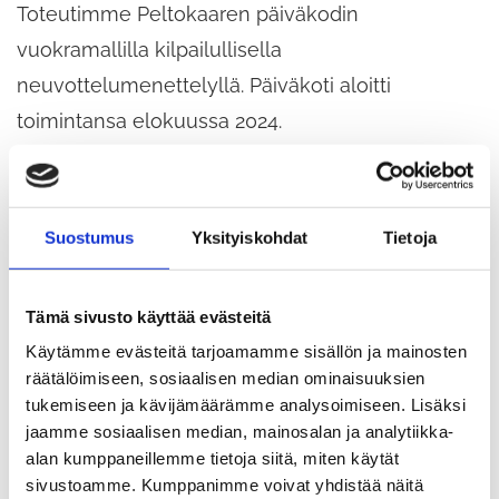
Toteutimme Peltokaaren päiväkodin
vuokramallilla kilpailullisella
neuvottelumenettelyllä. Päiväkoti aloitti
toimintansa elokuussa 2024.
Toiminnan aloitus:
Päiväkoti otettiin käyttöön
elokuussa 2024.
Suostumus
Yksityiskohdat
Tietoja
Bruttoneliöt:
Päiväkodin koko on noin 1 530
Tämä sivusto käyttää evästeitä
bruttoneliömetriä.
Käytämme evästeitä tarjoamamme sisällön ja mainosten
räätälöimiseen, sosiaalisen median ominaisuuksien
tukemiseen ja kävijämäärämme analysoimiseen. Lisäksi
Toteutustapa:
Toteutimme Peltokaaren
jaamme sosiaalisen median, mainosalan ja analytiikka-
päiväkodin vuokramallilla kilpailullisella
alan kumppaneillemme tietoja siitä, miten käytät
sivustoamme. Kumppanimme voivat yhdistää näitä
neuvottelumenettelyllä