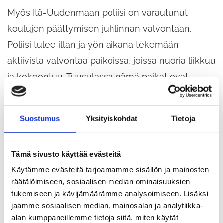
Myös Itä-Uudenmaan poliisi on varautunut
koulujen päättymisen juhlinnan valvontaan.
Poliisi tulee illan ja yön aikana tekemään
aktiivista valvontaa paikoissa, joissa nuoria liikkuu
ja kokoontuu. Tuusulassa nämä paikat ovat
esimerkiksi Häklin monttu ja Tuusulan
urheilukeskus.
Suostumus
Yksityiskohdat
Tietoja
Poliisi ja Tuusulan kunta muistuttavat, että
Tämä sivusto käyttää evästeitä
päättäjäisillan juhlintaan liittyvistä selkeistä
Käytämme evästeitä tarjoamamme sisällön ja mainosten
pelisäännöistä ja juhlintaan liittyvistä riskeistä on
räätälöimiseen, sosiaalisen median ominaisuuksien
hyvä keskustella etukäteen omien lasten ja
tukemiseen ja kävijämäärämme analysoimiseen. Lisäksi
nuorten kanssa. Huoltajien toivotaan olevan
jaamme sosiaalisen median, mainosalan ja analytiikka-
alan kumppaneillemme tietoja siitä, miten käytät
tavoitettavissa puhelimitse lauantaina 31.5. sekä