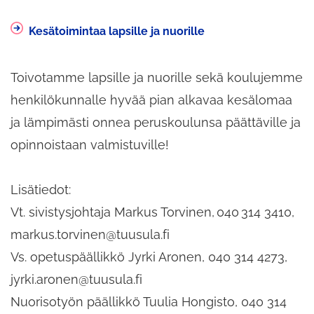
Kesätoimintaa lapsille ja nuorille
Toivotamme lapsille ja nuorille sekä koulujemme
henkilökunnalle hyvää pian alkavaa kesälomaa
ja lämpimästi onnea peruskoulunsa päättäville ja
opinnoistaan valmistuville!
Lisätiedot:
Vt. sivistysjohtaja Markus Torvinen, 040 314 3410,
markus.torvinen@tuusula.fi
Vs. opetuspäällikkö Jyrki Aronen, 040 314 4273,
jyrki.aronen@tuusula.fi
Nuorisotyön päällikkö Tuulia Hongisto, 040 314