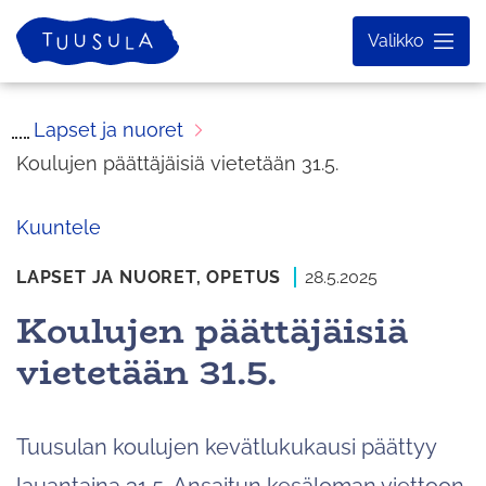
Siirry
Etusivu
Valikko
sisältöön
Lapset ja nuoret
Koulujen päättäjäisiä vietetään 31.5.
Kuuntele
LAPSET JA NUORET,
OPETUS
28.5.2025
Koulujen päättäjäisiä
vietetään 31.5.
Tuusulan koulujen kevätlukukausi päättyy
lauantaina 31.5. Ansaitun kesäloman viettoon