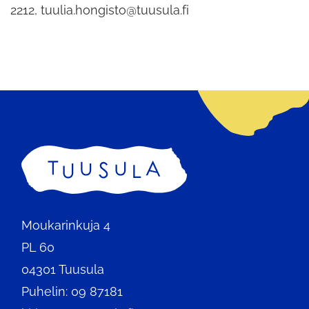
2212, tuulia.hongisto@tuusula.fi
Etusivu
Moukarinkuja 4
PL 60
04301 Tuusula
Puhelin: 09 87181