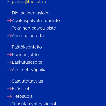
kirjaamo@tuusula.fi
Digitaalinen asiointi
Asiakaspalvelu TuusInfo
Tekninen palvelupiste
Anna palautetta
Päätöksenteko
Kunnan johto
Laskutusosoite
Avoimet työpaikat
Saavutettavuus
Evästeet
Tietosuoja
Tuusulan yhteystiedot