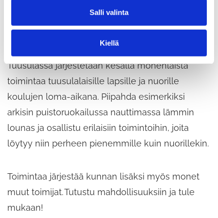
l
Tekemistä ja toimintaa
Salli valinta
i
n
kesälomalle
t
Kiellä
a
Tuusulassa järjestetään kesällä monenlaista
toimintaa tuusulalaisille lapsille ja nuorille
koulujen loma-aikana. Piipahda esimerkiksi
arkisin puistoruokailussa nauttimassa lämmin
lounas ja osallistu erilaisiin toimintoihin, joita
löytyy niin perheen pienemmille kuin nuorillekin.
Toimintaa järjestää kunnan lisäksi myös monet
muut toimijat. Tutustu mahdollisuuksiin ja tule
mukaan!