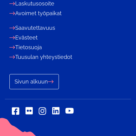
Laskutusosoite
Avoimet työpaikat
Saavutettavuus
Evästeet
Tietosuoja
Tuusulan yhteystiedot
Sivun alkuun
Sosiaalinen
Sosiaalinen
Sosiaalinen
Sosiaalinen
Sosiaalinen
media:
media:
media:
media:
media:
flickr
linkedin
facebook
instagram
youtube