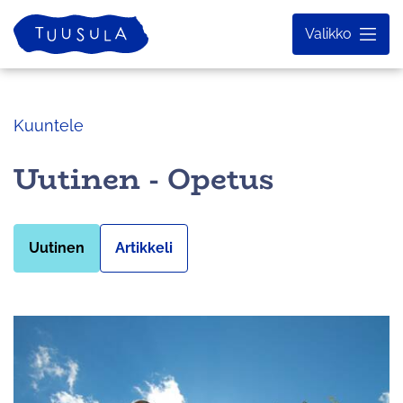
Siirry
Etusivu
Valikko
sisältöön
Kuuntele
Uutinen - Opetus
Uutinen
Artikkeli