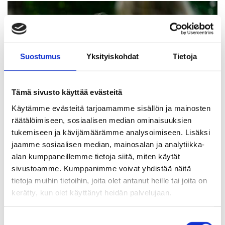
Suostumus
Yksityiskohdat
Tietoja
Tämä sivusto käyttää evästeitä
Käytämme evästeitä tarjoamamme sisällön ja mainosten
räätälöimiseen, sosiaalisen median ominaisuuksien
tukemiseen ja kävijämäärämme analysoimiseen. Lisäksi
jaamme sosiaalisen median, mainosalan ja analytiikka-
alan kumppaneillemme tietoja siitä, miten käytät
UUTINEN
17.4.2025
sivustoamme. Kumppanimme voivat yhdistää näitä
tietoja muihin tietoihin, joita olet antanut heille tai joita on
Turvallisuudentunne
kerätty, kun olet käyttänyt heidän palvelujaan.
syntyy kouluissa yhteisistä
säännöistä ja toisten
S