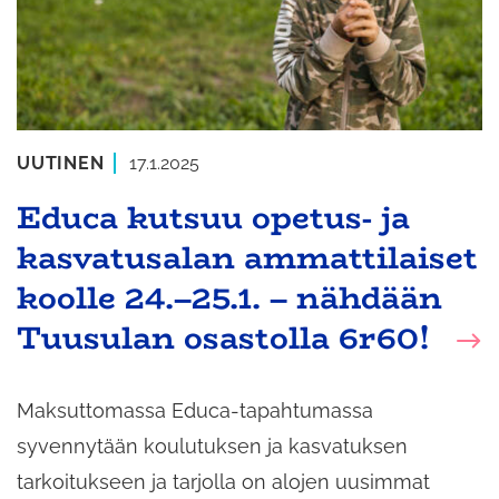
UUTINEN
17.1.2025
Educa kutsuu opetus- ja
kasvatusalan ammattilaiset
koolle 24.–25.1. – nähdään
Tuusulan osastolla 6r60!
Maksuttomassa Educa-tapahtumassa
syvennytään koulutuksen ja kasvatuksen
tarkoitukseen ja tarjolla on alojen uusimmat