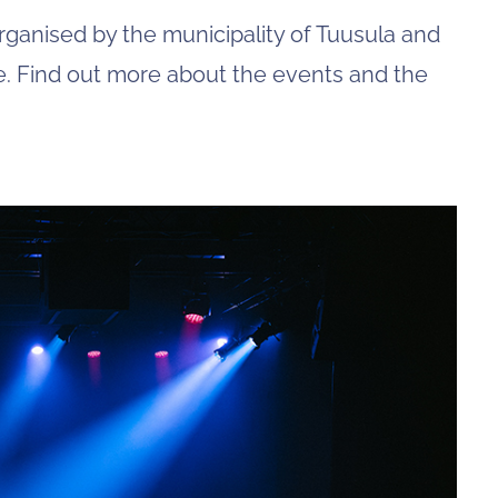
to
organised by the municipality of Tuusula and
navigate
to
re. Find out more about the events and the
the
page
you
want.
On
touch
devices,
you
can
explore
the
results
by
touching
or
swiping.