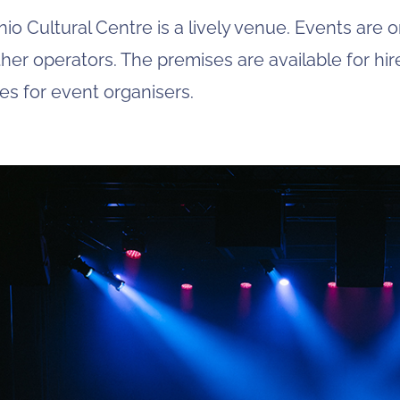
o Cultural Centre is a lively venue. Events are 
her operators. The premises are available for hi
es for event organisers.