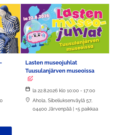
–
Lasten museojuhlat
Tuusulanjärven museoissa
la 22.8.2026 klo 10:00 - 17:00
10
Ahola, Sibeliuksenväylä 57,
04400 Järvenpää | +5 paikkaa