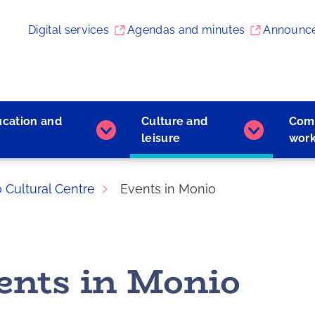
Digital services
Agendas and minutes
Announc
ucation and
Culture and
Com
Early
Culture
leisure
wor
childhood
and
education
leisure
and
subpages
 Cultural Centre
Events in Monio
learning
subpages
ents in Monio