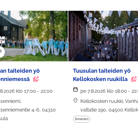
an taiteiden yö
Tuusulan taiteiden yö
enniemessä
Kellokosken ruukilla
.8.2026 klo 17:00 - 22:00
pe 7.8.2026 klo 18:00 - 22
senniemi,
Kellokosken ruukki, Vanh
senniementie 4-6, 04310
valtatie 190, 04500 Kello
sula
Ilmainen