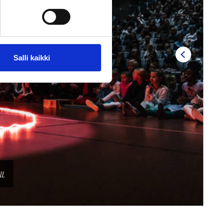
Salli kaikki
l.
Su