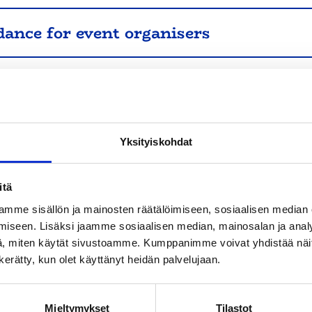
dance for event organisers
nciples of a safer space
Yksityiskohdat
itä
mme sisällön ja mainosten räätälöimiseen, sosiaalisen median
iseen. Lisäksi jaamme sosiaalisen median, mainosalan ja analy
, miten käytät sivustoamme. Kumppanimme voivat yhdistää näitä t
n kerätty, kun olet käyttänyt heidän palvelujaan.
Mieltymykset
Tilastot