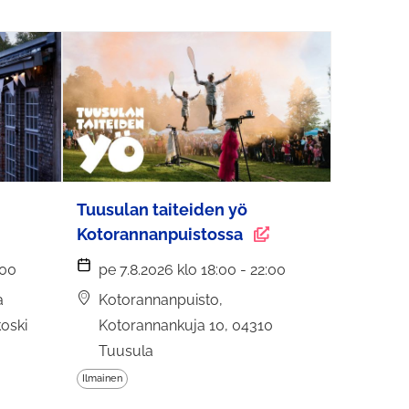
Tuusulan taiteiden yö
Kotorannanpuistossa
:00
pe 7.8.2026 klo 18:00 - 22:00
a
Kotorannanpuisto,
koski
Kotorannankuja 10, 04310
Tuusula
Ilmainen