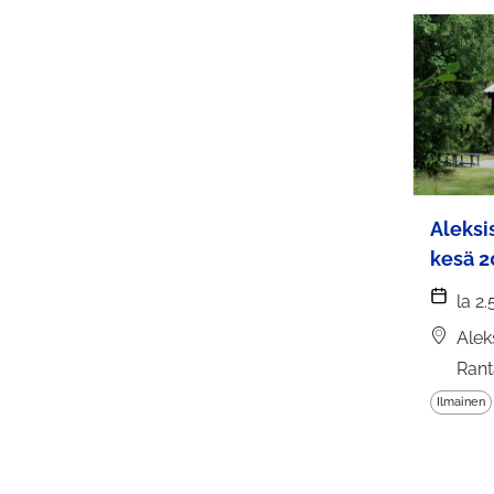
Aleksi
kesä 2
la 2
Alek
Rant
Ilmainen