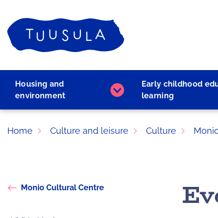
Skip
to
Home
content
Housing and
Early childhood ed
Housing
environment
learning
and
environment
subpages
Home
Culture and leisure
Culture
Monio
Ev
Monio Cultural Centre