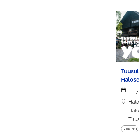
Tuusul
Halos
pe 7
Halo
Halo
Tuu
Ilmainen