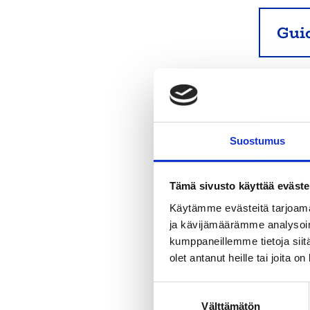
Gui
Pri
Suostumus
Tämä sivusto käyttää eväste
Käytämme evästeitä tarjoama
ja kävijämäärämme analysoim
kumppaneillemme tietoja siitä
olet antanut heille tai joita o
S
Välttämätön
u