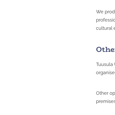
We produ
professi
cultural
Othe
Tuusula 
organise
Other op
premises