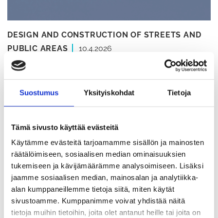
DESIGN AND CONSTRUCTION OF STREETS AND
PUBLIC AREAS
10.4.2026
Aerial photography of the
Eastern Railway line are set
Suostumus
Yksityiskohdat
Tietoja
to begin
Tämä sivusto käyttää evästeitä
Aerial surveys of the proposed route for the
Käytämme evästeitä tarjoamamme sisällön ja mainosten
Eastern Railway Line between the Helsinki
räätälöimiseen, sosiaalisen median ominaisuuksien
tukemiseen ja kävijämäärämme analysoimiseen. Lisäksi
metropolitan area and Kymenlaakso will be
jaamme sosiaalisen median, mainosalan ja analytiikka-
carried out in the coming weeks. The aircraft
alan kumppaneillemme tietoja siitä, miten käytät
conducting the aerial surveys may attract
sivustoamme. Kumppanimme voivat yhdistää näitä
tietoja muihin tietoihin, joita olet antanut heille tai joita on
people’s attention, as it will be flying relatively