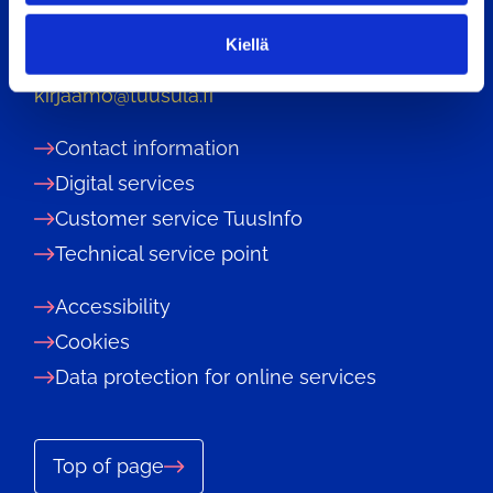
n
04301 Tuusula
t
Kiellä
a
Phone: 09 87181
kirjaamo@tuusula.fi
Contact information
Digital services
Customer service TuusInfo
Technical service point
Accessibility
Cookies
Data protection for online services
Top of page