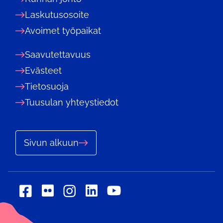
Laskutusosoite
Avoimet työpaikat
Saavutettavuus
Evästeet
Tietosuoja
Tuusulan yhteystiedot
Sivun alkuun
Sosiaalinen
Sosiaalinen
Sosiaalinen
Sosiaalinen
Sosiaalinen
media:
media:
media:
media:
media:
flickr
linkedin