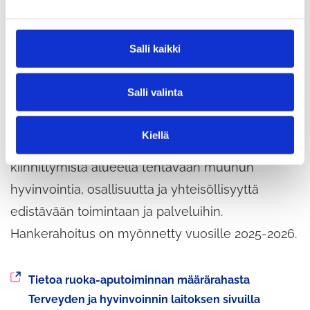
e
Mäntsälä ja Pornainen, sekä hyvinvointialue
n
Keusote. Hankkeessa tuetaan alueen järjestöjen
v
Salli kaikki
ja seurakuntien ruoka-aputoimintaa, kun siinä
a
l
delegoidaan valtionavustusta ruoka-
Salli valinta
i
aputoiminnan järjestämiseen. Hankkeessa
n
edistetään myös toimijoiden välistä yhteistyötä,
t
Kiellä
a
tiedonkulkua ja ruoka-aputoiminnan
kiinnittymistä alueella tehtävään muuhun
hyvinvointia, osallisuutta ja yhteisöllisyyttä
edistävään toimintaan ja palveluihin.
Hankerahoitus on myönnetty vuosille 2025-2026.
Siirryt
Tietoa ruoka-aputoiminnan määrärahasta
toiseen
Terveyden ja hyvinvoinnin laitoksen sivuilla