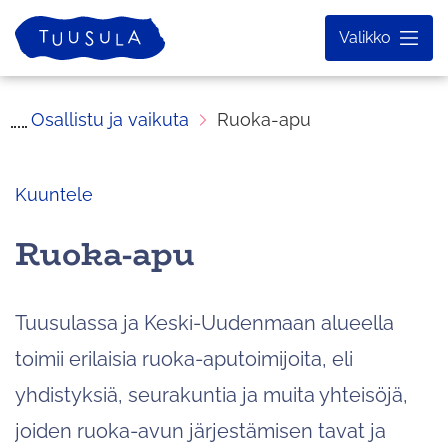
Siirry
Etusivu
Valikko
sisältöön
Osallistu ja vaikuta
Ruoka-apu
Kuuntele
Ruoka-apu
Tuusulassa ja Keski-Uudenmaan alueella
toimii erilaisia ruoka-aputoimijoita, eli
yhdistyksiä, seurakuntia ja muita yhteisöjä,
joiden ruoka-avun järjestämisen tavat ja