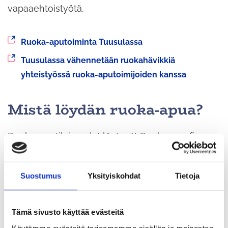
vapaaehtoistyötä.
Siirryt
Ruoka-aputoiminta Tuusulassa
toiseen
Siirryt
Tuusulassa vähennetään ruokahävikkiä
palveluun
toiseen
yhteistyössä ruoka-aputoimijoiden kanssa
palveluun
Mistä löydän ruoka-apua?
Ruoka-aputilaisuudet löytyvät Ruoka-apu.fi -
sivustolta, joka on ruoka-aputoimijoiden
yhteinen ilmoitustaulu. Sivuilta löydät
Suostumus
Yksityiskohdat
Tietoja
ajantasaiset tiedot ruoka-aputapahtumista ja
yhteisöllisistä ruokailuista valitsemallasi alueella.
Tämä sivusto käyttää evästeitä
Kirjoita hakukenttään sen kunnan nimi, jonka
Käytämme evästeitä tarjoamamme sisällön ja mainosten