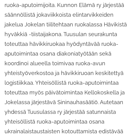
ruoka-aputoimijoita. Kunnon Elämä ry järjestää
säännöllistä jokaviikkoista elintarvikkeiden
jakelua Jokelan tiilitehtaan ruokalassa Hävikistä
hyväkkiä -tiistaijakona. Tuusulan seurakunta
toteuttaa hävikkiruokaa hyödyntävää ruoka-
aputoimintaa osana diakoniatyötään sekä
koordinoi alueella toimivaa ruoka-avun
yhteistyöverkostoa ja hävikkiruoan keskitettyä
logistiikkaa. Yhteisöllistä ruoka-aputoimintaa
toteuttaa myös päivätoimintaa Kellokoskella ja
Jokelassa järjestävä Sininauhasäätiö. Autetaan
yhdessä Tuusulassa ry järjestää satunnaista
yhteisöllistä ruoka-aputoimintaa osana
ukrainalaistaustaisten kotouttamista edistävää