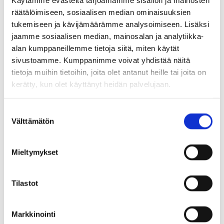
alueelta etsit ruoka-apua. Kurkista tarvittaessa
räätälöimiseen, sosiaalisen median ominaisuuksien
myös naapurikunnan tilaisuudet!
tukemiseen ja kävijämäärämme analysoimiseen. Lisäksi
jaamme sosiaalisen median, mainosalan ja analytiikka-
alan kumppaneillemme tietoja siitä, miten käytät
Siirryt
Ruoka-apu-sivusto
sivustoamme. Kumppanimme voivat yhdistää näitä
toiseen
tietoja muihin tietoihin, joita olet antanut heille tai joita on
palveluun
Kunnat ja hyvinvointialue
kerätty, kun olet käyttänyt heidän palvelujaan.
tukevat ruoka-
S
aputoiminnan
Välttämätön
u
o
järjestämistä
s
Mieltymykset
t
Tuusulan kunta koordinoi ja hallinnoi Keski-
u
m
Tilastot
Uudenmaan alueen yhteistä ruoka-avun
u
hanketta, jossa on mukana myös alueen muut
k
Markkinointi
kunnat: Hyvinkää, Järvenpää, Nurmijärvi,
s