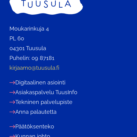
Moukarinkuja 4
PL 60
04301 Tuusula
Puhelin: 09 87181
kirjaamo@tuusula.fi
Digitaalinen asiointi
Asiakaspalvelu TuusInfo
Tekninen palvelupiste
Anna palautetta
Päätöksenteko
Kunnan johto