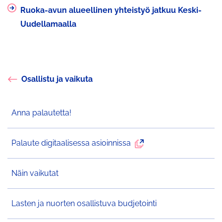
palveluun
Ruoka-avun alueellinen yhteistyö jatkuu Keski-
Uudellamaalla
Osallistu ja vaikuta
Anna palautetta!
Ulkoinen
Palaute digitaalisessa asioinnissa
palvelu
avautuu
Näin vaikutat
uudelle
välilehdelle
Lasten ja nuorten osallistuva budjetointi