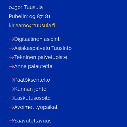
04301 Tuusula
Puhelin: 09 87181
kirjaamo@tuusula.fi
Digitaalinen asiointi
Asiakaspalvelu TuusInfo
Tekninen palvelupiste
Anna palautetta
Päätöksenteko
Kunnan johto
Laskutusosoite
Avoimet työpaikat
Saavutettavuus