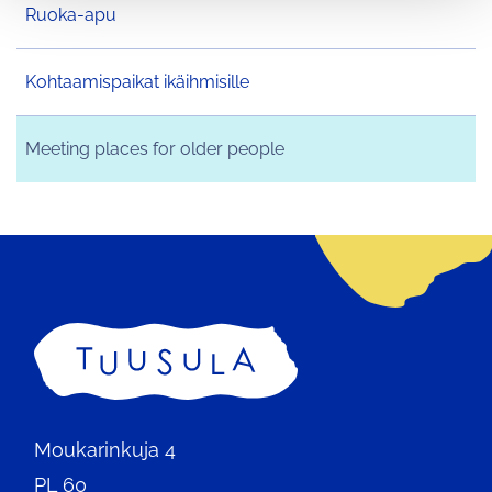
Ruoka-apu
Kohtaamispaikat ikäihmisille
Meeting places for older people
Etusivu
Moukarinkuja 4
PL 60