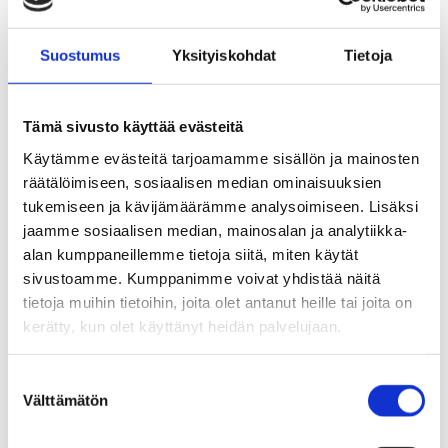
Meeting place activities
Suostumus
Yksityiskohdat
Tietoja
organised by pensioners’
associations
Tämä sivusto käyttää evästeitä
Käytämme evästeitä tarjoamamme sisällön ja mainosten
Tuusula has many active pensioners’
räätälöimiseen, sosiaalisen median ominaisuuksien
associations that organise a wide range of
tukemiseen ja kävijämäärämme analysoimiseen. Lisäksi
activities for retired people. It is easy to get
jaamme sosiaalisen median, mainosalan ja analytiikka-
alan kumppaneillemme tietoja siitä, miten käytät
involved in the activities of these associations by
sivustoamme. Kumppanimme voivat yhdistää näitä
contacting them.
tietoja muihin tietoihin, joita olet antanut heille tai joita on
kerätty, kun olet käyttänyt heidän palvelujaan.
Tämä sisältö on käännetty tekoälyllä
S
Välttämätön
u
o