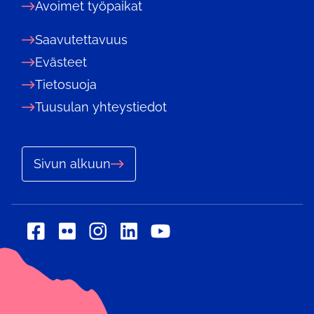
Avoimet työpaikat
Saavutettavuus
Evästeet
Tietosuoja
Tuusulan yhteystiedot
Sivun alkuun
Sosiaalinen
Sosiaalinen
Sosiaalinen
Sosiaalinen
Sosiaalinen
media:
media:
media:
media:
media:
flickr
linkedin
facebook
instagram
youtube