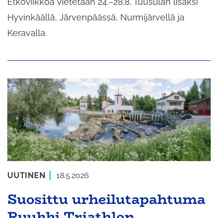
Etkoviikkoa vietetään 24.–28.8. Tuusulan lisäksi
Hyvinkäällä, Järvenpäässä, Nurmijärvellä ja
Keravalla.
UUTINEN
18.5.2026
Suosittu urheilutapahtuma
Ruukki Triathlon