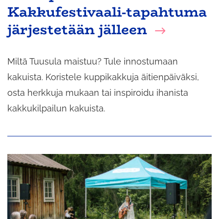
Kakkufestivaali-tapahtuma
järjestetään jälleen
Miltä Tuusula maistuu? Tule innostumaan
kakuista. Koristele kuppikakkuja äitienpäiväksi,
osta herkkuja mukaan tai inspiroidu ihanista
kakkukilpailun kakuista.