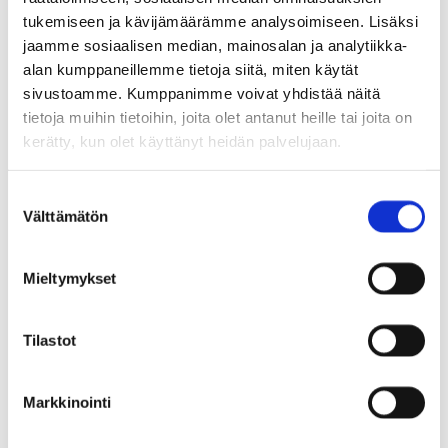
tukemiseen ja kävijämäärämme analysoimiseen. Lisäksi
UUTINEN
29.4.2026
jaamme sosiaalisen median, mainosalan ja analytiikka-
alan kumppaneillemme tietoja siitä, miten käytät
Tuusulan kunta tarjoaa
sivustoamme. Kumppanimme voivat yhdistää näitä
Kotikonsertteja
tietoja muihin tietoihin, joita olet antanut heille tai joita on
kerätty, kun olet käyttänyt heidän palvelujaan.
ikäihmisille
S
Välttämätön
u
Toukokuussa Tuusulan kunta tarjoaa kymmenen
o
ilmaista kotikonserttia ikäihmisille, joiden on
s
Mieltymykset
vaikea osallistua kodin ulkopuolella
t
u
järjestettäviin kulttuuripalveluihin.
m
Tilastot
Kotikonserttikiertue järjestetään nyt kolmatta
u
kertaa ja tarjolla on haitarimusiikkia.
k
Markkinointi
s
e