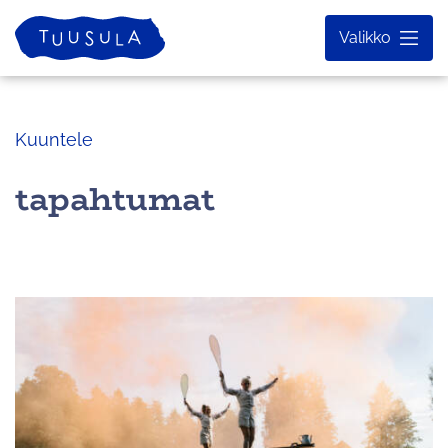
Siirry
Etusivu
Valikko
sisältöön
Kuuntele
tapahtumat