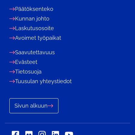
Päätöksenteko
Kunnan johto
Laskutusosoite
Avoimet työpaikat
Saavutettavuus
Evästeet
Tietosuoja
Tuusulan yhteystiedot
Sivun alkuun
Sosiaalinen
Sosiaalinen