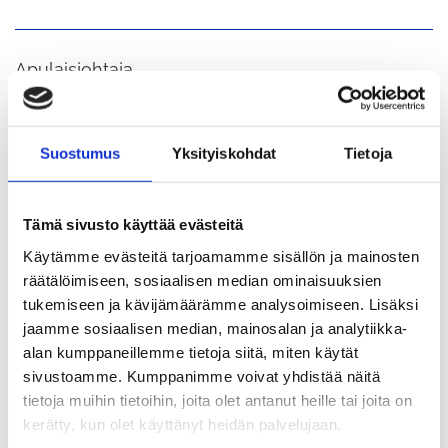
Apulaisjohtaja
Anu Virtanen
Suostumus
Yksityiskohdat
Tietoja
Sivistys
Päiväkoti Martta Wendelin
+358403143988
Tämä sivusto käyttää evästeitä
Käytämme evästeitä tarjoamamme sisällön ja mainosten
anu.virtanen@tuusula.fi
räätälöimiseen, sosiaalisen median ominaisuuksien
tukemiseen ja kävijämäärämme analysoimiseen. Lisäksi
jaamme sosiaalisen median, mainosalan ja analytiikka-
kouluterveydenhoitaja
alan kumppaneillemme tietoja siitä, miten käytät
sivustoamme. Kumppanimme voivat yhdistää näitä
Päivi Virta
tietoja muihin tietoihin, joita olet antanut heille tai joita on
kerätty, kun olet käyttänyt heidän palvelujaan.
050 497 0039