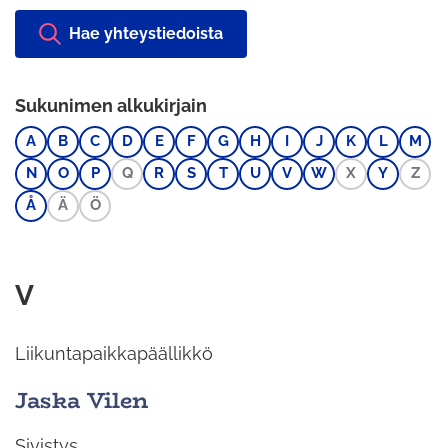
Hae yhteystiedoista
Sukunimen alkukirjain
A
B
C
D
E
F
G
H
I
J
K
L
M
N
O
P
Q
R
S
T
U
V
W
X
Y
Z
Å
Ä
Ö
V
Liikuntapaikkapäällikkö
Jaska Vilen
Sivistys