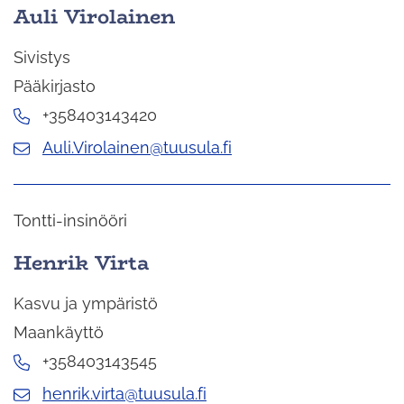
Auli Virolainen
Sivistys
Pääkirjasto
+358403143420
Auli.Virolainen@tuusula.fi
Tontti-insinööri
Henrik Virta
Kasvu ja ympäristö
Maankäyttö
+358403143545
henrik.virta@tuusula.fi