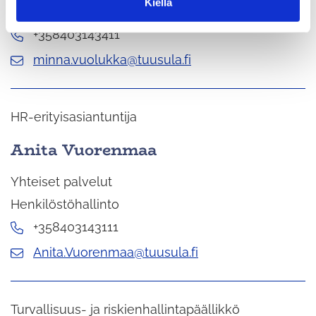
Kiellä
a
Kassi kehittäminen ja hallinto
+358403143411
minna.vuolukka@tuusula.fi
HR-erityisasiantuntija
Anita Vuorenmaa
Yhteiset palvelut
Henkilöstöhallinto
+358403143111
Anita.Vuorenmaa@tuusula.fi
Turvallisuus- ja riskienhallintapäällikkö