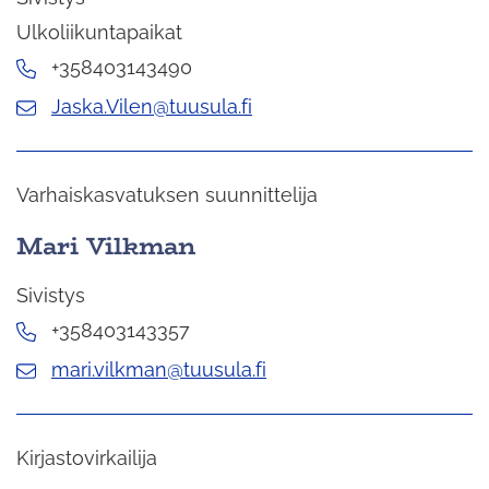
Ulkoliikuntapaikat
+358403143490
Jaska.Vilen@tuusula.fi
Varhaiskasvatuksen suunnittelija
Mari Vilkman
Sivistys
+358403143357
mari.vilkman@tuusula.fi
Kirjastovirkailija