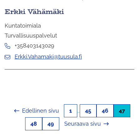
Erkki Vähämäki
Kuntatoimiala
Turvallisuuspalvelut
+358403143029
Erkki.Vahamaki@tuusula.fi
Edellinen sivu
1
…
45
46
47
48
49
Seuraava sivu