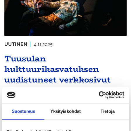
UUTINEN
4.11.2025
Tuusulan
kulttuurikasvatuksen
uudistuneet verkkosivut
tarjoavat tuttuja sisältöjä ja
ajankohtaisia vinkkejä
Suostumus
Yksityiskohdat
Tietoja
Tuusulankulttuurikasvatus.fi -sivusto on
uudistunut.