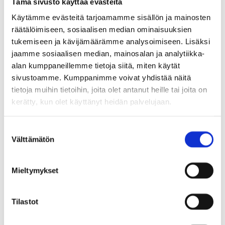
Tämä sivusto käyttää evästeitä
Käytämme evästeitä tarjoamamme sisällön ja mainosten
räätälöimiseen, sosiaalisen median ominaisuuksien
tukemiseen ja kävijämäärämme analysoimiseen. Lisäksi
jaamme sosiaalisen median, mainosalan ja analytiikka-
alan kumppaneillemme tietoja siitä, miten käytät
sivustoamme. Kumppanimme voivat yhdistää näitä
tietoja muihin tietoihin, joita olet antanut heille tai joita on
kerätty, kun olet käyttänyt heidän palvelujaan.
S
Välttämätön
u
o
s
Mieltymykset
UUTINEN
4.11.2025
t
u
Kunnanhallituksen
m
Tilastot
päätöksiä 3.11.2025
u