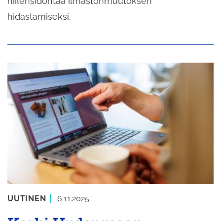
hiilensidontaa ilmastonmuutoksen
hidastamiseksi.
UUTINEN
6.11.2025