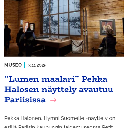
MUSEO
3.11.2025
”Lumen maalari” Pekka
Halosen näyttely avautuu
Pariisissa
Pekka Halonen, Hymni Suomelle -näyttely on
esillä Pariisin kaupungin taidemuseossa Petit