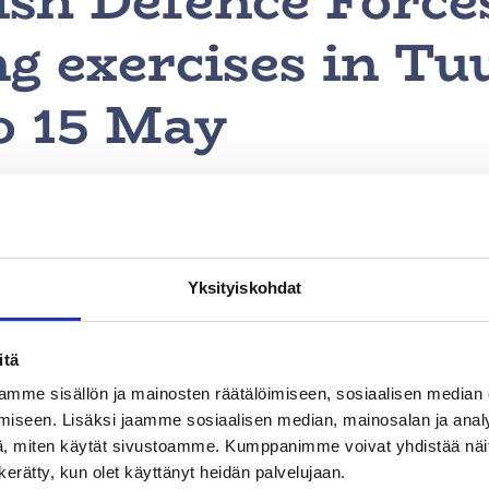
sh Defence Forces
g exercises in Tu
o 15 May
ace in the Huissanmäki, Reuna and Sikokallio area
Yksityiskohdat
are conducting exercises in the Huissanmäki, Reuna 
itä
mme sisällön ja mainosten räätälöimiseen, sosiaalisen median
iseen. Lisäksi jaamme sosiaalisen median, mainosalan ja analy
 on Wednesday 13 May at 8 am and ends on Friday 15
, miten käytät sivustoamme. Kumppanimme voivat yhdistää näitä t
n kerätty, kun olet käyttänyt heidän palvelujaan.