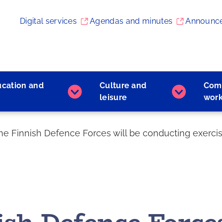
Digital services
Agendas and minutes
Announc
ucation and
Culture and
Com
Early
Culture
leisure
wor
childhood
and
education
leisure
and
subpages
he Finnish Defence Forces will be conducting exercis
learning
subpages