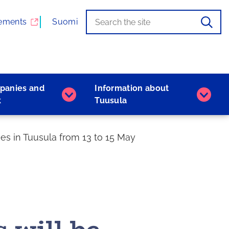
Search
When
ements
Suomi
the
autocomplete
results
are
available,
panies and
Information about
use
Companies
Inform
k
Tuusula
the
and
about
up
work
Tuusu
and
subpages
subpa
es in Tuusula from 13 to 15 May
down
arrows
to
browse,
and
the
Enter
key