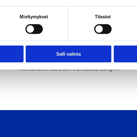
ry vehicles in the area. No live ammunition will be u
Mieltymykset
Tilastot
ny noise.
 is the Guard Jaeger Regiment.
Salli valinta
This content has been translated using AI