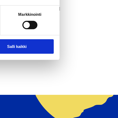
sed during the exercise, and
Markkinointi
Salli kaikki