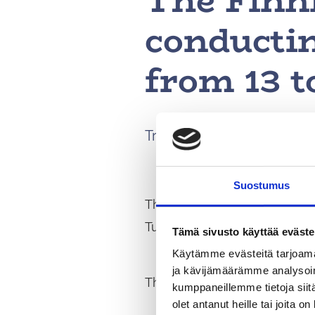
The Finni
conductin
from 13 t
Training activities take pl
Suostumus
The Finnish Defence Forces 
Tuusula.
Tämä sivusto käyttää eväste
Käytämme evästeitä tarjoama
ja kävijämäärämme analysoim
The training session begins
kumppaneillemme tietoja siitä
olet antanut heille tai joita o