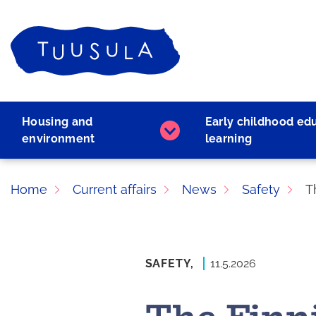
Skip
to
Home
content
Housing and
Early childhood ed
Housing
environment
learning
and
environment
subpages
Home
Current affairs
News
Safety
T
SAFETY,
11.5.2026