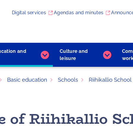
Digital services
Agendas and minutes
Announc
ucation and
Culture and
Com
Early
Culture
leisure
wor
childhood
and
education
leisure
and
subpages
Basic education
Schools
Riihikallio School
learning
subpages
 of Riihikallio Sch