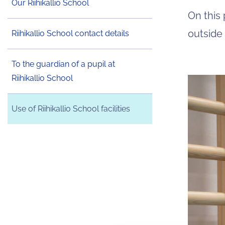
Our Riihikallio School
On this 
outside
Riihikallio School contact details
To the guardian of a pupil at
Riihikallio School
Use of Riihikallio School facilities