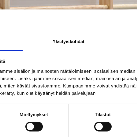
Yksityiskohdat
itä
mme sisällön ja mainosten räätälöimiseen, sosiaalisen median
iseen. Lisäksi jaamme sosiaalisen median, mainosalan ja analy
, miten käytät sivustoamme. Kumppanimme voivat yhdistää näitä t
n kerätty, kun olet käyttänyt heidän palvelujaan.
Mieltymykset
Tilastot
ing use of the school gym and o