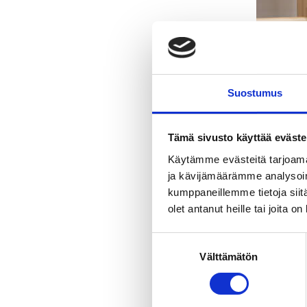
Suostumus
Tämä sivusto käyttää eväste
Käytämme evästeitä tarjoama
ja kävijämäärämme analysoim
kumppaneillemme tietoja siitä
olet antanut heille tai joita o
S
Välttämätön
u
Even
o
s
t