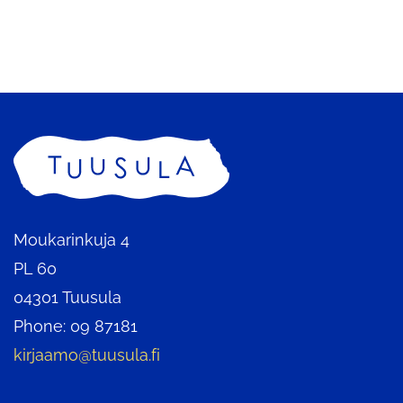
Home
Moukarinkuja 4
PL 60
04301 Tuusula
Phone: 09 87181
kirjaamo@tuusula.fi