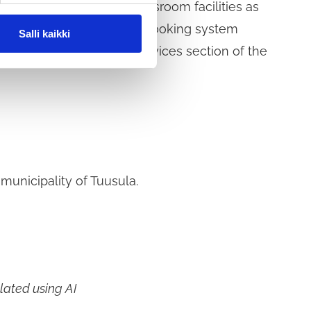
rve other hobby and classroom facilities as
lity reservation system. The booking system
Salli kaikki
ccessed via the digital services section of the
 municipality of Tuusula.
lated using AI