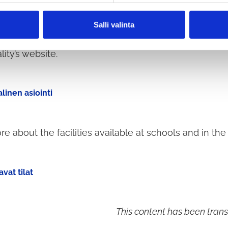
s, communities, associations and companies can rese
ining facilities at the school via the electronic faci
Salli valinta
 strong authentication (Suomi.fi). The system can be a
ity’s website.
alinen asiointi
e about the facilities available at schools and in the
d
avat tilat
This content has been trans