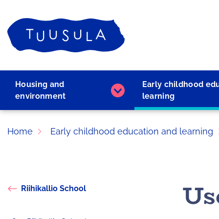
Skip
to
Home
content
Housing and
Early childhood ed
Housing
environment
learning
and
environment
subpages
Home
Early childhood education and learning
Use
Riihikallio School