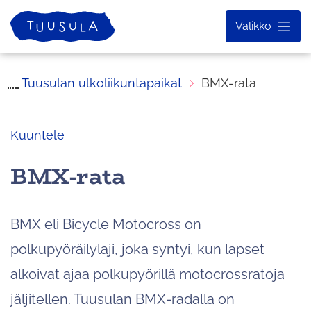
Siirry
Etusivu
Valikko
sisältöön
Tuusulan ulkoliikuntapaikat
BMX-rata
Kuuntele
BMX-rata
BMX eli Bicycle Motocross on
polkupyöräilylaji, joka syntyi, kun lapset
alkoivat ajaa polkupyörillä motocrossratoja
jäljitellen. Tuusulan BMX-radalla on