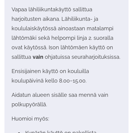
Vapaa lähiliikuntakäyttö sallittua
harjoitusten aikana. Lähiliikunta- ja
koululaiskäytössä ainoastaan matalampi
lähtömäki sekä helpompi linja 2. suoralla
ovat käytössä. Ison lähtömäen käyttö on
sallittua
vain
ohjatuissa seuraharjoituksissa.
Ensisijainen käyttö on kouluilla
koulupäivinä kello 8.00−15.00.
Aidatun alueen sisälle saa mennä vain
polkupyörällä.
Huomioi myös:
Kypärän käyttö on pakollista.