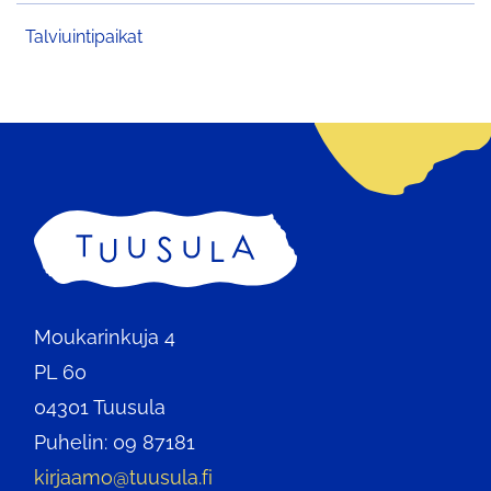
Talviuintipaikat
Etusivu
Moukarinkuja 4
PL 60
04301 Tuusula
Puhelin: 09 87181
kirjaamo@tuusula.fi