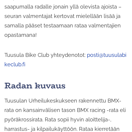
saapumalla radalle jonain yllä olevista ajoista –
seuran valmentajat kertovat mielellään lisää ja
samalla pääset testaamaan rataa valmentajien
opastamana!
Tuusula Bike Club yhteydenotot:
posti@tuusulabi
keclub.fi
Radan kuvaus
Tuusulan Urheilukeskukseen rakennettu BMX-
rata on kansainvälisen tason BMX racing -rata eli
pyöräkrossirata. Rata sopii hyvin aloittelija-,
harrastus- ja kilpailukäyttöön. Rataa kierretään