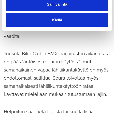
Salli valinta
i
n
Tuusulan Bike Clubissa voi aloittaa BMX-
t
harrastuksen matalalla kynnyksellä tulemalla
Kiellä
a
harjoitukseen. Ennakkoilmoittautumista ei
vaadita.
Tuusula Bike Clubin BMX-harjoitusten aikana rata
on pääsääntöisesti seuran käytössä, mutta
samanaikainen vapaa lähiliikuntakäyttö on myös
ehdottomasti sallittua. Seura toivottaa myös
samanaikaisesti lähiliikuntakäyttöön rataa
käyttävät mielellään mukaan tutustumaan lajiin.
Helpoiten saat tietää lajista tai kuulla lisää