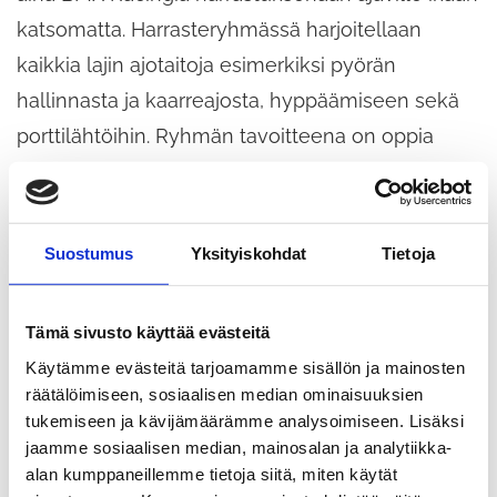
katsomatta. Harrasteryhmässä harjoitellaan
kaikkia lajin ajotaitoja esimerkiksi pyörän
hallinnasta ja kaarreajosta, hyppäämiseen sekä
porttilähtöihin. Ryhmän tavoitteena on oppia
pyörän käsittelyä radalla. Opetellaan toimimaan
yhdessä ja opitaan uusia asioita sekä turvallista
liikkumista radalla.
Suostumus
Yksityiskohdat
Tietoja
Kisaryhmä
on suunnattu ajajille, jotka haluavat
Tämä sivusto käyttää evästeitä
harjoitella tavoitteellisemmin. Ryhmän jäsenistä
Käytämme evästeitä tarjoamamme sisällön ja mainosten
suurin osa osallistuu BMX Suomi Cup -kisoihin
räätälöimiseen, sosiaalisen median ominaisuuksien
tukemiseen ja kävijämäärämme analysoimiseen. Lisäksi
mutta se ei ole kuitenkaan pakollista, vaikka
jaamme sosiaalisen median, mainosalan ja analytiikka-
ryhmässä harjoittelisikin. Kisaryhmään pääsee
alan kumppaneillemme tietoja siitä, miten käytät
myös kesken kauden taitotason mukaan.