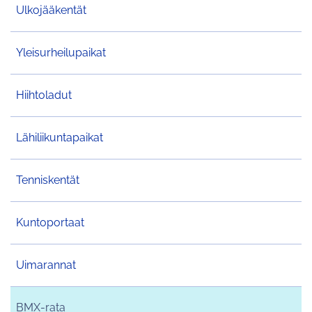
Ulkojääkentät
Yleisurheilupaikat
Hiihtoladut
Lähiliikuntapaikat
Tenniskentät
Kuntoportaat
Uimarannat
BMX-rata