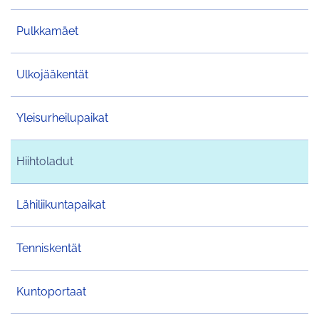
Pulkkamäet
Ulkojääkentät
Yleisurheilupaikat
Hiihtoladut
Lähiliikuntapaikat
Tenniskentät
Kuntoportaat