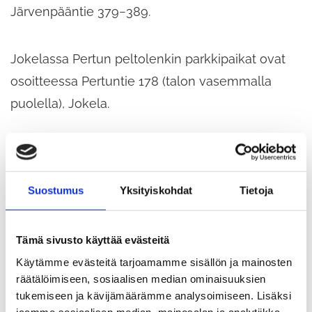
Järvenpääntie 379−389.
Jokelassa Pertun peltolenkin parkkipaikat ovat
osoitteessa Pertuntie 178 (talon vasemmalla
puolella), Jokela.
Tuusulanjärvi
Lue lisää ulkoilusta Tuusulanjärvellä!
Suostumus
Yksityiskohdat
Tietoja
Tuusulanjärven talvi
Tämä sivusto käyttää evästeitä
Käytämme evästeitä tarjoamamme sisällön ja mainosten
Latujen kunnostusperiaate
räätälöimiseen, sosiaalisen median ominaisuuksien
tukemiseen ja kävijämäärämme analysoimiseen. Lisäksi
jaamme sosiaalisen median, mainosalan ja analytiikka-