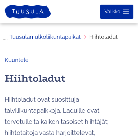
Siirry
Etusivu
Valikko
sisältöön
Tuusulan ulkoliikuntapaikat
Hiihtoladut
Kuuntele
Hiihtoladut
Hiihtoladut ovat suosittuja
talviliikuntapaikkoja. Laduille ovat
tervetulleita kaiken tasoiset hiihtäjät;
hiihtotaitoja vasta harjoittelevat,