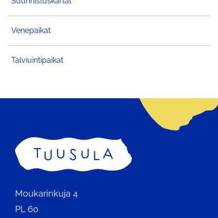
Suunnistuskartat
Venepaikat
Talviuintipaikat
Etusivu
Moukarinkuja 4
PL 60