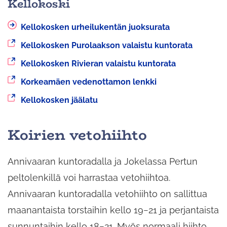
Kellokoski
Kellokosken urheilukentän juoksurata
Siirryt
Kellokosken Purolaakson valaistu kuntorata
toiseen
Siirryt
Kellokosken Rivieran valaistu kuntorata
palveluun
toiseen
Siirryt
Korkeamäen vedenottamon lenkki
palveluun
toiseen
Siirryt
Kellokosken jäälatu
palveluun
toiseen
palveluun
Koirien vetohiihto
Annivaaran kuntoradalla ja Jokelassa Pertun
peltolenkillä voi harrastaa vetohiihtoa.
Annivaaran kuntoradalla vetohiihto on sallittua
maanantaista torstaihin kello 19−21 ja perjantaista
sunnuntaihin kello 18−21. Myös normaali hiihto