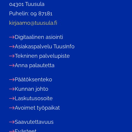
04301 Tuusula
Puhelin: 09 87181
kirjaamo@tuusula.fi
Digitaalinen asiointi
Asiakaspalvelu TuusInfo
Tekninen palvelupiste
Anna palautetta
Päätöksenteko
Kunnan johto
Laskutusosoite
Avoimet työpaikat
Saavutettavuus
Evästeet