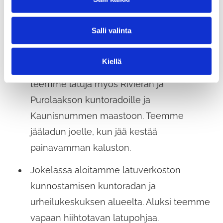
a
Tavoitteenamme on pitää ne aina hyvässä
l
hiihtokunnossa.
Salli valinta
i
n
Kellokosken latujen teon aloitamme
t
Kiellä
a
Sairaalan puistosta. Lumitilanteen salliessa
teemme latuja myös Rivieran ja
Purolaakson kuntoradoille ja
Kaunisnummen maastoon. Teemme
jääladun joelle, kun jää kestää
painavamman kaluston.
Jokelassa aloitamme latuverkoston
kunnostamisen kuntoradan ja
urheilukeskuksen alueelta. Aluksi teemme
vapaan hiihtotavan latupohjaa.