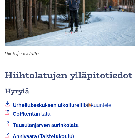
Hiihtäjä ladulla
Hiihtolatujen ylläpitotiedot
Hyrylä
Linkistä
Urheilukeskuksen ulkoilureitit
Kuuntele
latautuu
Siirryt
Golfkentän latu
tiedosto
toiseen
Siirryt
Tuusulanjärven aurinkolatu
palveluun
toiseen
Siirryt
Annivaara (Taistelukoulu)