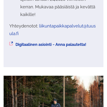
kerran. Mukavaa pääsiäistä ja kevättä
kaikille!
Yhteydenotot:
liikuntapaikkapalvelut@tuus
ula.fi
Siirryt
Digitaalinen asiointi − Anna palautetta!
toiseen
palveluun