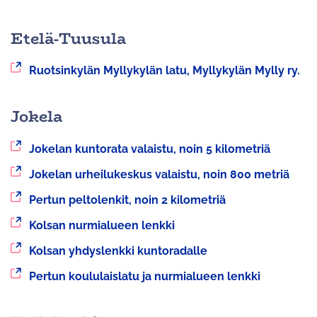
palveluun
toiseen
palveluun
Etelä-Tuusula
Siirryt
Ruotsinkylän Myllykylän latu, Myllykylän Mylly ry.
toiseen
palveluun
Jokela
Siirryt
Jokelan kuntorata valaistu, noin 5 kilometriä
toiseen
Siirryt
Jokelan urheilukeskus valaistu, noin 800 metriä
palveluun
toiseen
Siirryt
Pertun peltolenkit, noin 2 kilometriä
palveluun
toiseen
Siirryt
Kolsan nurmialueen lenkki
palveluun
toiseen
Siirryt
Kolsan yhdyslenkki kuntoradalle
palveluun
toiseen
Siirryt
Pertun koululaislatu ja nurmialueen lenkki
palveluun
toiseen
palveluun