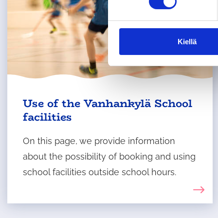
s
t
u
m
Kiellä
u
k
s
e
Use of the Vanhankylä School
n
v
facilities
a
l
On this page, we provide information
i
about the possibility of booking and using
n
t
school facilities outside school hours.
a