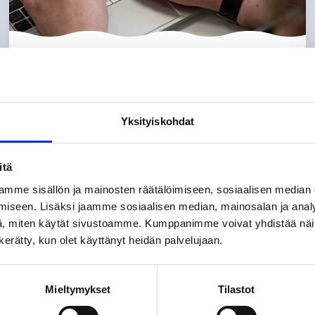
Contact details for
Vanhankylä School
Yksityiskohdat
We primarily communicate via Wilma. You
can find our other contact details on this
itä
page if necessary.
mme sisällön ja mainosten räätälöimiseen, sosiaalisen median
iseen. Lisäksi jaamme sosiaalisen median, mainosalan ja analy
, miten käytät sivustoamme. Kumppanimme voivat yhdistää näitä t
n kerätty, kun olet käyttänyt heidän palvelujaan.
Mieltymykset
Tilastot