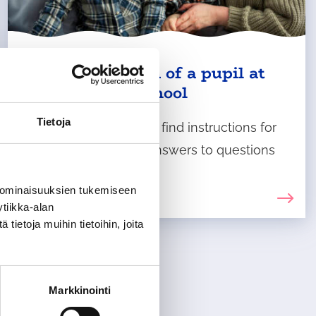
To the guardian of a pupil at
Vanhankylä School
Tietoja
On this page, you will find instructions for
starting school and answers to questions
related to school life.
 ominaisuuksien tukemiseen
tiikka-alan
ietoja muihin tietoihin, joita
Markkinointi