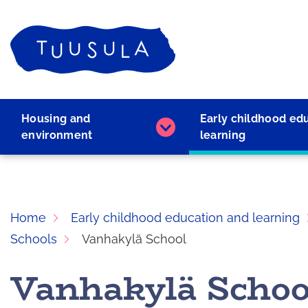
Skip
to
Home
content
Housing and
Early childhood ed
Housing
environment
learning
and
environment
subpages
Home
Early childhood education and learning
Schools
Vanhakylä School
Vanhakylä Schoo