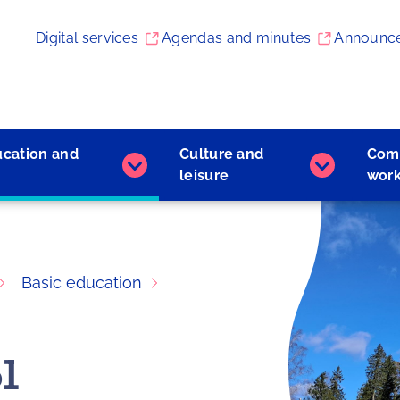
Digital services
Agendas and minutes
Announc
ucation and
Culture and
Com
Early
Culture
leisure
wor
childhood
and
education
leisure
and
subpages
learning
subpages
Basic education
l