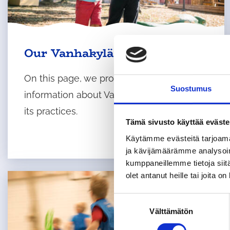
Our Vanhakylä School
On this page, we provide more
Suostumus
information about Vanhankylä School and
its practices.
Tämä sivusto käyttää eväste
Käytämme evästeitä tarjoama
ja kävijämäärämme analysoim
kumppaneillemme tietoja siitä
olet antanut heille tai joita o
S
Välttämätön
u
o