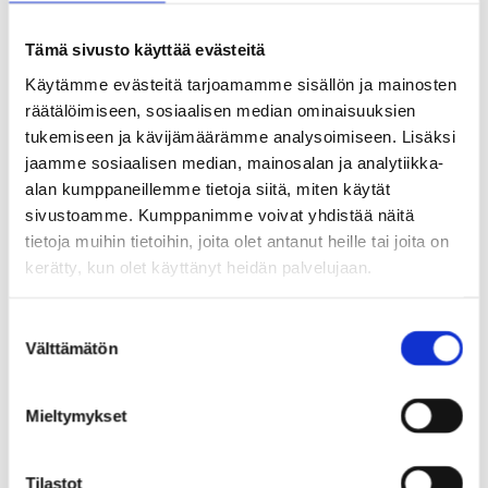
Liitekartta
Tämä sivusto käyttää evästeitä
3_Lentomeluennuste 2025
Käytämme evästeitä tarjoamamme sisällön ja mainosten
räätälöimiseen, sosiaalisen median ominaisuuksien
tukemiseen ja kävijämäärämme analysoimiseen. Lisäksi
jaamme sosiaalisen median, mainosalan ja analytiikka-
Liitekartta
alan kumppaneillemme tietoja siitä, miten käytät
4_kulttuurimaisemat
sivustoamme. Kumppanimme voivat yhdistää näitä
tietoja muihin tietoihin, joita olet antanut heille tai joita on
kerätty, kun olet käyttänyt heidän palvelujaan.
S
Välttämätön
u
o
s
Rakennusvalvonta ja rakentamisen luvat
Mieltymykset
t
u
Rakentamisen luvat
m
Tilastot