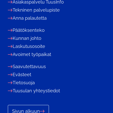
Asiakaspalvelu TuusInfo
Tekninen palvelupiste
Anna palautetta
Päätöksenteko
Kunnan johto
Laskutusosoite
Avoimet työpaikat
Saavutettavuus
Evästeet
Tietosuoja
Tuusulan yhteystiedot
Sivun alkuun