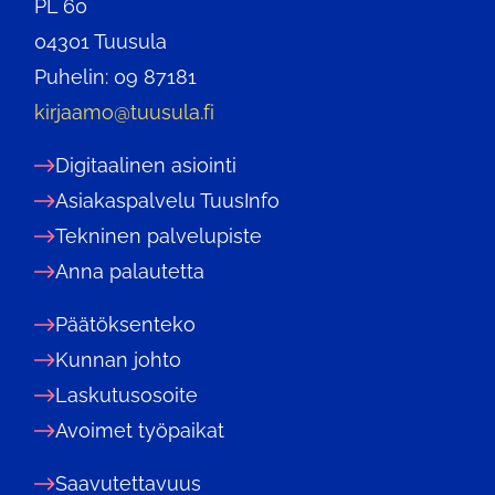
PL 60
04301 Tuusula
Puhelin: 09 87181
kirjaamo@tuusula.fi
Digitaalinen asiointi
Asiakaspalvelu TuusInfo
Tekninen palvelupiste
Anna palautetta
Päätöksenteko
Kunnan johto
Laskutusosoite
Avoimet työpaikat
Saavutettavuus