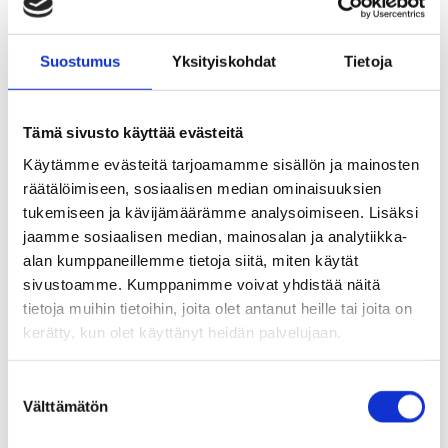
Tuusulan uimaseura puolestaan järjestää
eritasoisia uimakouluja eri-ikäisille sekä uinnin
Suostumus
Yksityiskohdat
Tietoja
tekniikkaopetusta
Tämä sivusto käyttää evästeitä
Siirryt
Tuusulan uimaseura ry
Käytämme evästeitä tarjoamamme sisällön ja mainosten
toiseen
räätälöimiseen, sosiaalisen median ominaisuuksien
palveluun
Muita perheliikunnan
tukemiseen ja kävijämäärämme analysoimiseen. Lisäksi
jaamme sosiaalisen median, mainosalan ja analytiikka-
järjestäjiä
alan kumppaneillemme tietoja siitä, miten käytät
sivustoamme. Kumppanimme voivat yhdistää näitä
Liikuntaseura syke tarjoaa perheliikuntaryhmiä
tietoja muihin tietoihin, joita olet antanut heille tai joita on
kerätty, kun olet käyttänyt heidän palvelujaan.
mm. Baby-jumppaa ja taapero tunteja. Myös
seurakunnalla on perheliikuntaryhmiä kuten äiti-
S
vauvajumppaa.
Välttämätön
u
o