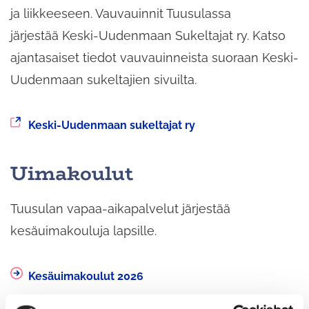
ja liikkeeseen. Vauvauinnit Tuusulassa
järjestää Keski-Uudenmaan Sukeltajat ry. Katso
ajantasaiset tiedot vauvauinneista suoraan Keski-
Uudenmaan sukeltajien sivuilta.
Siirryt
Keski-Uudenmaan sukeltajat ry
toiseen
palveluun
Uimakoulut
Tuusulan vapaa-aikapalvelut järjestää
kesäuimakouluja lapsille.
Kesäuimakoulut 2026