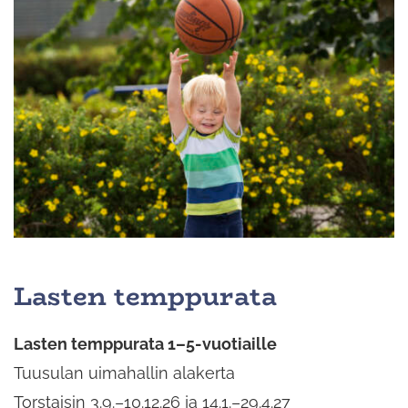
Lasten temppurata
Lasten temppurata 1–5-vuotiaille
Tuusulan uimahallin alakerta
Torstaisin 3.9.–10.12.26 ja 14.1.–29.4.27