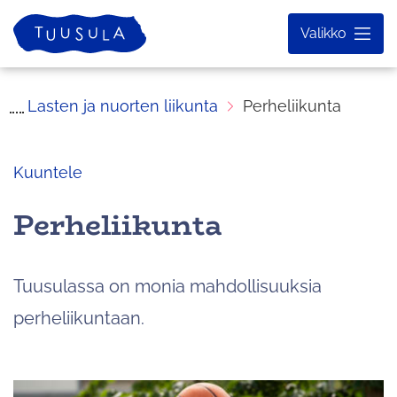
Siirry
Etusivu
Valikko
sisältöön
Lasten ja nuorten liikunta
Perheliikunta
Kuuntele
Perheliikunta
Tuusulassa on monia mahdollisuuksia
perheliikuntaan.