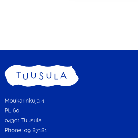
a
l
i
n
t
a
Home
Moukarinkuja 4
PL 60
04301 Tuusula
Phone: 09 87181