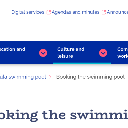
Digital services
Agendas and minutes
Announc
ucation and
Culture and
Com
Early
Culture
leisure
wor
childhood
and
education
leisure
and
subpages
ula swimming pool
Booking the swimming pool
learning
subpages
oking the swimmi