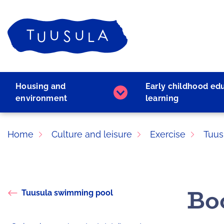
Skip
to
Home
content
Housing and
Early childhood ed
Housing
environment
learning
and
environment
subpages
Home
Culture and leisure
Exercise
Tuus
Bo
Tuusula swimming pool