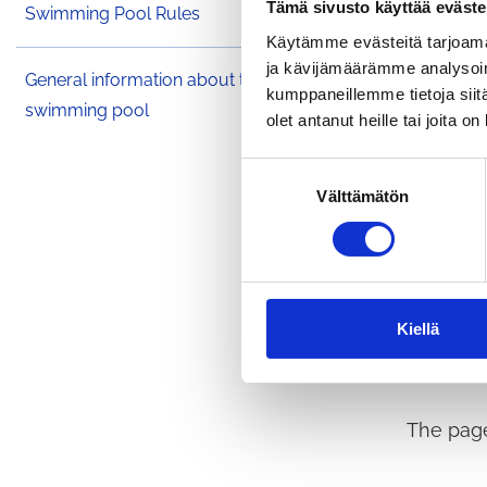
Tämä sivusto käyttää eväste
Swimming Pool Rules
Käytämme evästeitä tarjoama
ja kävijämäärämme analysoim
General information about the
kumppaneillemme tietoja siitä
swimming pool
olet antanut heille tai joita o
S
Välttämätön
u
o
s
t
u
m
Kiellä
u
k
s
The page
e
n
v